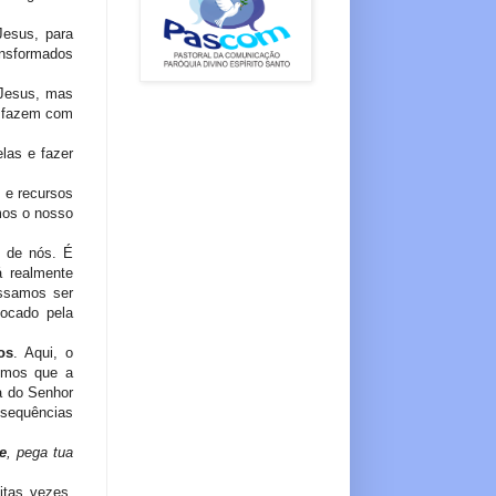
Jesus, para
ansformados
 Jesus, mas
e fazem com
las e fazer
 e recursos
mos o nosso
o de nós. É
 realmente
ossamos ser
tocado pela
os
. Aqui, o
imos que a
a do Senhor
sequências
e
, pega tua
itas vezes,