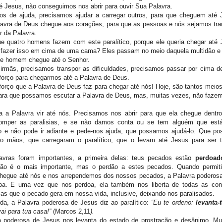
é Jesus, não conseguimos nos abrir para ouvir Sua Palavra.
os de ajuda, precisamos ajudar a carregar outros, para que cheguem até 
lavra de Deus chegue aos corações, para que as pessoas e nós sejamos tr
r da Palavra.
ue quatro homens fazem com este paralítico, porque ele queria chegar até
a fazer isso em cima de uma cama? Eles passam no meio daquela multidão 
le homem chegue até o Senhor.
irmãs, precisamos transpor as dificuldades, precisamos passar por cima de
forço para chegarmos até a Palavra de Deus.
forço que a Palavra de Deus faz para chegar até nós! Hoje, são tantos meios
ara que possamos escutar a Palavra de Deus, mas, muitas vezes, não faze
a a Palavra vir até nós. Precisamos nos abrir para que ela chegue dentr
romper as paralisias, e se não damos conta ou se tem alguém que está
do e não pode ir adiante e pede-nos ajuda, que possamos ajudá-lo. Que p
to mãos, que carregaram o paralítico, que o levam até Jesus para ser 
avras foram importantes, a primeira delas: teus pecados estão
perdoad
ão é o mais importante, mas o perdão a estes pecados. Quando permit
chegue até nós e nos arrependemos dos nossos pecados, a Palavra poderos
oa. E uma vez que nos perdoa, ela também nos liberta de todas as con
as que o pecado gera em nossa vida, inclusive, deixando-nos paralisados.
da, a Palavra poderosa de Jesus diz ao paralítico:
“
Eu te ordeno:
levanta-t
ai para tua casa!”
(Marcos 2,11
).
a poderosa de Jesus nos levanta do estado de prostração e desânimo. Mu