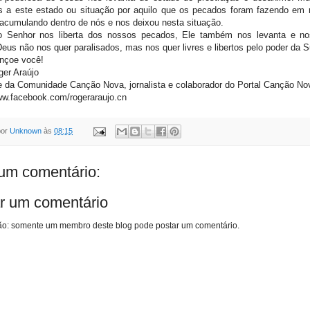
 a este estado ou situação por aquilo que os pecados foram fazendo em 
acumulando dentro de nós e nos deixou nesta situação.
 Senhor nos liberta dos nossos pecados, Ele também nos levanta e no
Deus não nos quer paralisados, mas nos quer livres e libertos pelo poder da 
nçoe você!
er Araújo
 da Comunidade Canção Nova, jornalista e colaborador do Portal Canção No
ww.facebook.com/rogeraraujo.cn
por
Unknown
às
08:15
m comentário:
r um comentário
o: somente um membro deste blog pode postar um comentário.