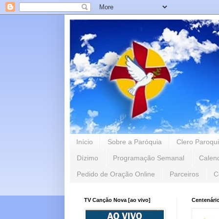
Início
Sobre a Paróquia
Clero Paroqui
Dízimo
Programação Semanal
Calen
Pedido de Oração Online
Parceiros
C
TV Canção Nova [ao vivo]
Centenári