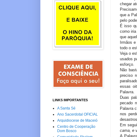
chegar at
Precisam
que a Pa
pelo pode
É isso q
como iri
que aque
Irmãos e 
todo o es
Veja o es
usados p
esforço.
Não bast
preciso 
paralisa
essas oi
Palavra.
Duas pal
LINKS IMPORTANTES
pecado n
Palavra 
A Santa Sé
nos perd
Ano Sacerdotal OFICIAL
desastros
Arquidiocese de Maceió
Em segui
Centro de Cooperação
cama, e v
Dom Bosco
A Palavr