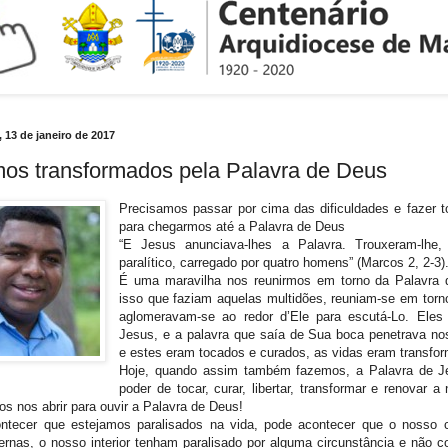
, 13 de janeiro de 2017
os transformados pela Palavra de Deus
Precisamos passar por cima das dificuldades e fazer t
para chegarmos até a Palavra de Deus
“E Jesus anunciava-lhes a Palavra. Trouxeram-lhe,
paralítico, carregado por quatro homens” (Marcos 2, 2-3)
É uma maravilha nos reunirmos em torno da Palavra
isso que faziam aquelas multidões, reuniam-se em torn
aglomeravam-se ao redor d’Ele para escutá-Lo. Ele
Jesus, e a palavra que saía de Sua boca penetrava no
e estes eram tocados e curados, as vidas eram transfo
Hoje, quando assim também fazemos, a Palavra de J
poder de tocar, curar, libertar, transformar e renovar a
s nos abrir para ouvir a Palavra de Deus!
ntecer que estejamos paralisados na vida, pode acontecer que o nosso 
rnas, o nosso interior tenham paralisado por alguma circunstância e não 