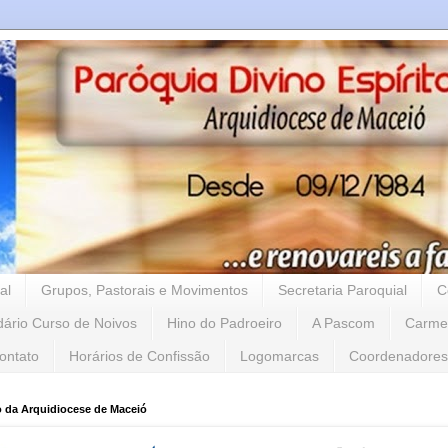
al
Grupos, Pastorais e Movimentos
Secretaria Paroquial
C
dário Curso de Noivos
Hino do Padroeiro
A Pascom
Carme
ontato
Horários de Confissão
Logomarcas
Coordenadores
o da Arquidiocese de Maceió