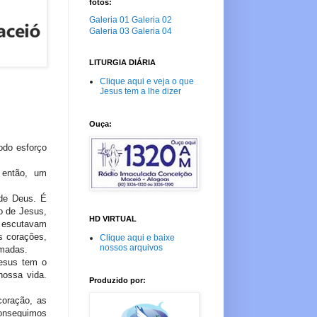
fotos:
Galeria 01
Galeria 02
Galeria 03
Galeria 04
LITURGIA DIÁRIA
Clique aqui e veja o que
Jesus tem a lhe dizer
Ouça:
odo esforço
 então, um
.
 de Deus. É
o de Jesus,
HD VIRTUAL
s escutavam
s corações,
Clique aqui e baixe
nossos arquivos
rmadas.
esus tem o
 nossa vida.
Produzido por:
coração, as
conseguimos