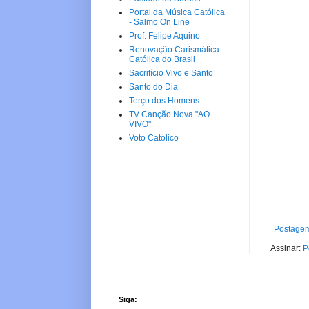
Portal da Música Católica
- Salmo On Line
Prof. Felipe Aquino
Renovação Carismática
Católica do Brasil
Sacrifício Vivo e Santo
Santo do Dia
Terço dos Homens
TV Canção Nova "AO
VIVO"
Voto Católico
Postagem
Assinar:
P
Siga: