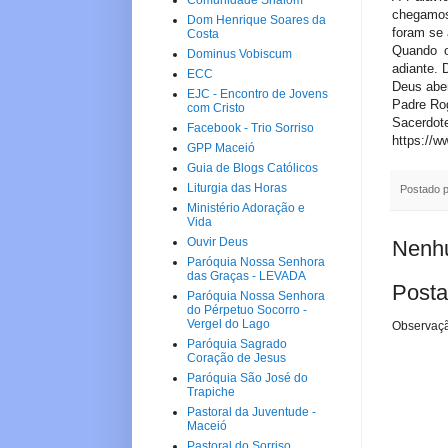
Comunidade Shalom
chegamos
Dom Henrique Soares da
foram se 
Costa
Quando o
Dominus Vobiscum
adiante. 
ECC
Deus abe
EJC - Encontro de Jovens
Padre Rog
com Cristo
Sacerdote
Facebook - Trio Sorriso
https://w
GPP Maceió
Guia de Blogs Católicos
Liturgia das Horas
Postado 
Ministério Adoração e
Vida
Ouvir Deus
Nenhu
Paróquia Nossa Senhora
das Graças - LEVADA
Posta
Paróquia Nossa Senhora
do Pérpetuo Socorro -
Vergel do Lago
Observaçã
Paróquia Sagrado
Coração de Jesus
Paróquia São José do
Trapiche
Pastoral da Juventude -
Maceió
Pastoral do Sorriso