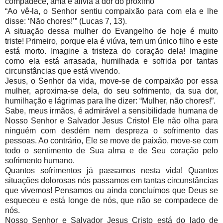
compadece, ama e alivia a dor do próximo
“Ao vê-la, o Senhor sentiu compaixão para com ela e lhe
disse: ‘Não chores!’” (Lucas 7, 13).
A situação dessa mulher do Evangelho de hoje é muito
triste! Primeiro, porque ela é viúva, tem um único filho e este
está morto. Imagine a tristeza do coração dela! Imagine
como ela está arrasada, humilhada e sofrida por tantas
circunstâncias que está vivendo.
Jesus, o Senhor da vida, move-se de compaixão por essa
mulher, aproxima-se dela, do seu sofrimento, da sua dor,
humilhação e lágrimas para lhe dizer: “Mulher, não chores!”.
Sabe, meus irmãos, é admirável a sensibilidade humana de
Nosso Senhor e Salvador Jesus Cristo! Ele não olha para
ninguém com desdém nem despreza o sofrimento das
pessoas. Ao contrário, Ele se move de paixão, move-se com
todo o sentimento de Sua alma e de Seu coração pelo
sofrimento humano.
Quantos sofrimentos já passamos nesta vida! Quantos
situações dolorosas nós passamos em tantas circunstâncias
que vivemos! Pensamos ou ainda concluímos que Deus se
esqueceu e está longe de nós, que não se compadece de
nós.
Nosso Senhor e Salvador Jesus Cristo está do lado de