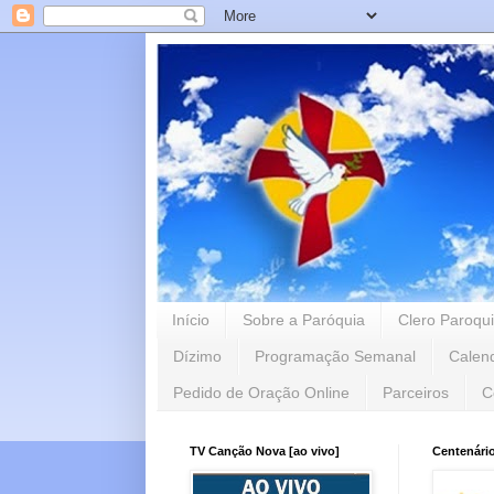
Início
Sobre a Paróquia
Clero Paroqui
Dízimo
Programação Semanal
Calen
Pedido de Oração Online
Parceiros
C
TV Canção Nova [ao vivo]
Centenári