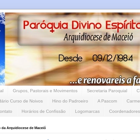
al
Grupos, Pastorais e Movimentos
Secretaria Paroquial
C
dário Curso de Noivos
Hino do Padroeiro
A Pascom
Carme
ontato
Horários de Confissão
Logomarcas
Coordenadores
o da Arquidiocese de Maceió