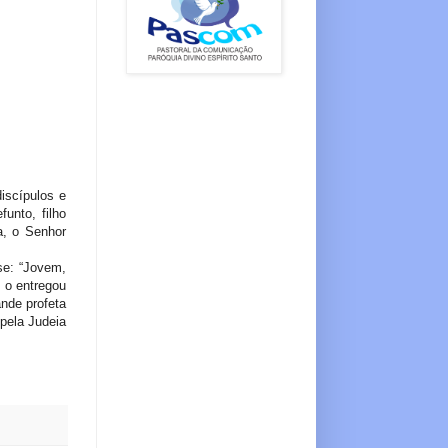
iscípulos e
unto, filho
a, o Senhor
se: “Jovem,
 o entregou
nde profeta
 pela Judeia