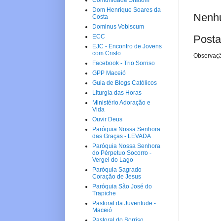
Comunidade Shalom
Dom Henrique Soares da
Nenhu
Costa
Dominus Vobiscum
ECC
Posta
EJC - Encontro de Jovens
com Cristo
Observaçã
Facebook - Trio Sorriso
GPP Maceió
Guia de Blogs Católicos
Liturgia das Horas
Ministério Adoração e
Vida
Ouvir Deus
Paróquia Nossa Senhora
das Graças - LEVADA
Paróquia Nossa Senhora
do Pérpetuo Socorro -
Vergel do Lago
Paróquia Sagrado
Coração de Jesus
Paróquia São José do
Trapiche
Pastoral da Juventude -
Maceió
Pastoral do Sorriso