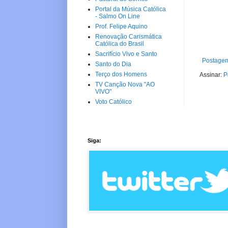
Portal da Música Católica
- Salmo On Line
Prof. Felipe Aquino
Renovação Carismática
Católica do Brasil
Sacrifício Vivo e Santo
Postagem
Santo do Dia
Terço dos Homens
Assinar:
P
TV Canção Nova "AO
VIVO"
Voto Católico
Siga: