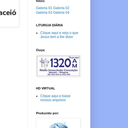
fotos:
Galeria 01
Galeria 02
Galeria 03
Galeria 04
LITURGIA DIÁRIA
Clique aqui e veja o que
Jesus tem a lhe dizer
Ouça:
HD VIRTUAL
Clique aqui e baixe
nossos arquivos
Produzido por: