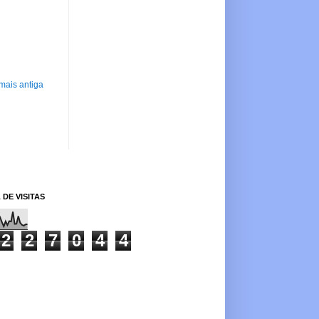
mais antiga
 DE VISITAS
2
2
7
0
4
4