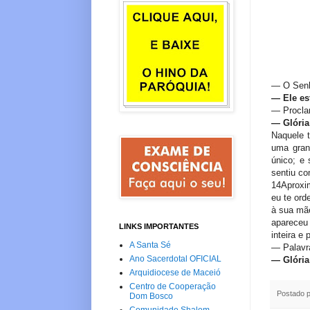
— O Senh
—
Ele es
— Procla
—
Glória
Naquele 
uma gran
único; e
sentiu co
14Aproxi
eu te ord
à sua mãe
apareceu 
LINKS IMPORTANTES
inteira e
A Santa Sé
— Palavr
Ano Sacerdotal OFICIAL
—
Glória
Arquidiocese de Maceió
Centro de Cooperação
Postado 
Dom Bosco