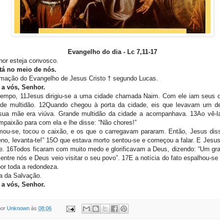
Evangelho do dia -
Lc 7,11-17
or esteja convosco.
tá no meio de nós.
mação do Evangelho de Jesus Cristo † segundo Lucas.
 a vós, Senhor.
tempo, 11Jesus dirigiu-se a uma cidade chamada Naim. Com ele iam seus d
de multidão. 12Quando chegou à porta da cidade, eis que levavam um def
 sua mãe era viúva. Grande multidão da cidade a acompanhava. 13Ao vê-l
mpaixão para com ela e lhe disse: “Não chores!”
mou-se, tocou o caixão, e os que o carregavam pararam. Então, Jesus dis
eno, levanta-te!” 15O que estava morto sentou-se e começou a falar. E Jesus
. 16Todos ficaram com muito medo e glorificavam a Deus, dizendo: “Um gra
entre nós e Deus veio visitar o seu povo”. 17E a notícia do fato espalhou-se
 por toda a redondeza.
a da Salvação.
 a vós, Senhor.
por
Unknown
às
08:06