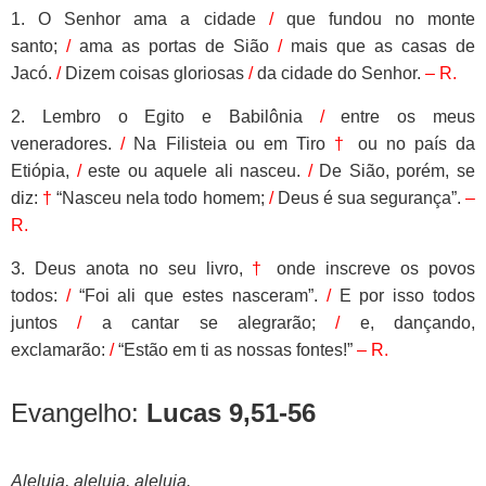
1. O Senhor ama a cidade
/
que fundou no monte
santo;
/
ama as portas de Sião
/
mais que as casas de
Jacó.
/
Dizem coisas gloriosas
/
da cidade do Senhor.
– R.
2. Lembro o Egito e Babilônia
/
entre os meus
veneradores.
/
Na Filisteia ou em Tiro
†
ou no país da
Etiópia,
/
este ou aquele ali nasceu.
/
De Sião, porém, se
diz:
†
“Nasceu nela todo homem;
/
Deus é sua segurança”.
–
R.
3. Deus anota no seu livro,
†
onde inscreve os povos
todos:
/
“Foi ali que estes nasceram”.
/
E por isso todos
juntos
/
a cantar se alegrarão;
/
e, dançando,
exclamarão:
/
“Estão em ti as nossas fontes!”
– R.
Evangelho:
Lucas 9,51-56
Aleluia
, aleluia, aleluia.