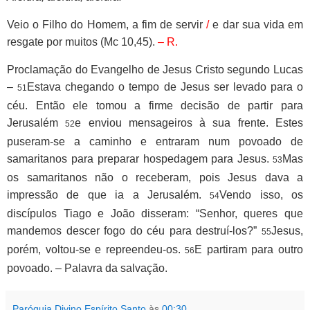
Veio o Filho do Homem, a fim de servir
/
e dar sua vida em
resgate por muitos (Mc 10,45).
– R.
Proclamação do Evangelho de Jesus Cristo segundo Lucas
–
Estava chegando o tempo de Jesus ser levado para o
51
céu. Então ele tomou a firme decisão de partir para
Jerusalém
e enviou mensageiros à sua frente. Estes
52
puseram-se a caminho e entraram num povoado de
samaritanos para preparar hospedagem para Jesus.
Mas
53
os samaritanos não o receberam, pois Jesus dava a
impressão de que ia a Jerusalém.
Vendo isso, os
54
discípulos Tiago e João disseram: “Senhor, queres que
mandemos descer fogo do céu para destruí-los?”
Jesus,
55
porém, voltou-se e repreendeu-os.
E partiram para outro
56
povoado. – Palavra da salvação.
Paróquia Divino Espírito Santo
às
00:30