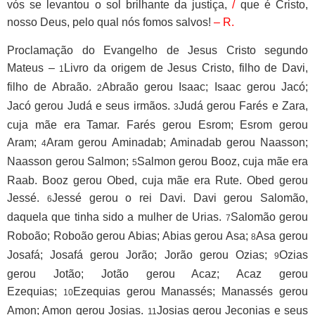
vós se levantou o sol brilhante da justiça,
/
que é Cristo,
nosso Deus, pelo qual nós fomos salvos!
– R.
Proclamação do Evangelho de Jesus Cristo segundo
Mateus –
Livro da origem de Jesus Cristo, filho de Davi,
1
filho de Abraão.
Abraão gerou Isaac; Isaac gerou Jacó;
2
Jacó gerou Judá e seus irmãos.
Judá gerou Farés e Zara,
3
cuja mãe era Tamar. Farés gerou Esrom; Esrom gerou
Aram;
Aram gerou Aminadab; Aminadab gerou Naasson;
4
Naasson gerou Salmon;
Salmon gerou Booz, cuja mãe era
5
Raab. Booz gerou Obed, cuja mãe era Rute. Obed gerou
Jessé.
Jessé gerou o rei Davi. Davi gerou Salomão,
6
daquela que tinha sido a mulher de Urias.
Salomão gerou
7
Roboão; Roboão gerou Abias; Abias gerou Asa;
Asa gerou
8
Josafá; Josafá gerou Jorão; Jorão gerou Ozias;
Ozias
9
gerou Jotão; Jotão gerou Acaz; Acaz gerou
Ezequias;
Ezequias gerou Manassés; Manassés gerou
10
Amon; Amon gerou Josias.
Josias gerou Jeconias e seus
11