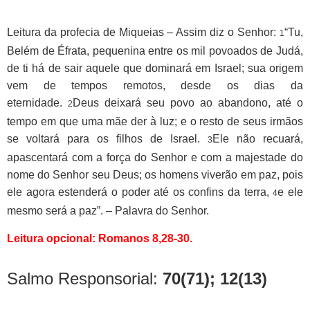
Leitura da profecia de Miqueias – Assim diz o Senhor:
“Tu,
1
Belém de Éfrata, pequenina entre os mil povoados de Judá,
de ti há de sair aquele que dominará em Israel; sua origem
vem de tempos remotos, desde os dias da
eternidade.
Deus deixará seu povo ao abandono, até o
2
tempo em que uma mãe der à luz; e o resto de seus irmãos
se voltará para os filhos de Israel.
Ele não recuará,
3
apascentará com a força do Senhor e com a majestade do
nome do Senhor seu Deus; os homens viverão em paz, pois
ele agora estenderá o poder até os confins da terra,
e ele
4
mesmo será a paz”. – Palavra do Senhor.
Leitura opcional: Romanos 8,28-30.
Salmo Responsorial:
70(71); 12(13)