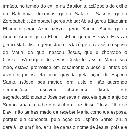
irmãos, no tempo do exílio na Babilônia.
Depois do exílio
12
na Babilônia, Jeconias gerou Salatiel; Salatiel gerou
Zorobabel;
Zorobabel gerou Abiud; Abiud gerou Eliaquim;
13
Eliaquim gerou Azor;
Azor gerou Sadoc; Sadoc gerou
14
Aquim; Aquim gerou Eliud;
Eliud gerou Eleazar; Eleazar
15
gerou Matã; Matã gerou Jacó.
Jacó gerou José, o esposo
16
de Maria, da qual nasceu Jesus, que é chamado o
Cristo.
[
A origem de Jesus Cristo foi assim: Maria, sua
18
mãe, estava prometida em casamento a José e, antes de
viverem juntos, ela ficou grávida pela ação do Espírito
Santo.
José, seu marido, era justo e, não querendo
19
denunciá-la, resolveu abandonar Maria em
segredo.
Enquanto José pensava nisso, eis que o anjo do
20
Senhor apareceu-lhe em sonho e lhe disse: “José, filho de
Davi, não tenhas medo de receber Maria como tua esposa,
porque ela concebeu pela ação do Espírito Santo.
Ela
21
dará à luz um filho, e tu lhe darás o nome de Jesus, pois ele