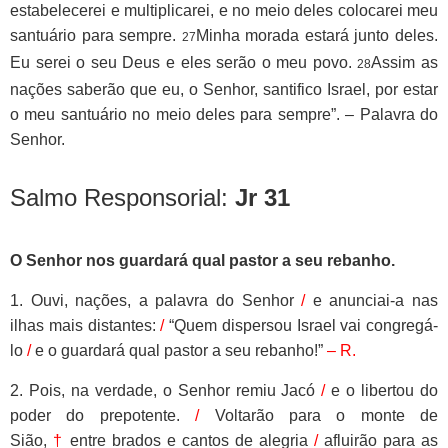
estabelecerei e multiplicarei, e no meio deles colocarei meu
santuário para sempre.
Minha morada estará junto deles.
27
Eu serei o seu Deus e eles serão o meu povo.
Assim as
28
nações saberão que eu, o Senhor, santifico Israel, por estar
o meu santuário no meio deles para sempre”. – Palavra do
Senhor.
Salmo Responsorial:
Jr 31
O Senhor nos guardará qual pastor a seu rebanho.
1. Ouvi, nações, a palavra do Senhor
/
e anunciai-a nas
ilhas mais distantes:
/
“Quem dispersou Israel vai congregá-
lo
/
e o guardará qual pastor a seu rebanho!”
– R.
2. Pois, na verdade, o Senhor remiu Jacó
/
e o libertou do
poder do prepotente.
/
Voltarão para o monte de
Sião,
†
entre brados e cantos de alegria
/
afluirão para as