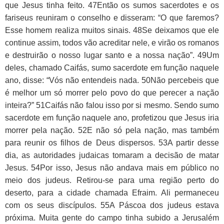
que Jesus tinha feito. 47Então os sumos sacerdotes e os
fariseus reuniram o conselho e disseram: “O que faremos?
Esse homem realiza muitos sinais. 48Se deixamos que ele
continue assim, todos vão acreditar nele, e virão os romanos
e destruirão o nosso lugar santo e a nossa nação”. 49Um
deles, chamado Caifás, sumo sacerdote em função naquele
ano, disse: “Vós não entendeis nada. 50Não percebeis que
é melhor um só morrer pelo povo do que perecer a nação
inteira?” 51Caifás não falou isso por si mesmo. Sendo sumo
sacerdote em função naquele ano, profetizou que Jesus iria
morrer pela nação. 52E não só pela nação, mas também
para reunir os filhos de Deus dispersos. 53A partir desse
dia, as autoridades judaicas tomaram a decisão de matar
Jesus. 54Por isso, Jesus não andava mais em público no
meio dos judeus. Retirou-se para uma região perto do
deserto, para a cidade chamada Efraim. Ali permaneceu
com os seus discípulos. 55A Páscoa dos judeus estava
próxima. Muita gente do campo tinha subido a Jerusalém