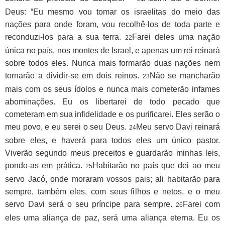
Deus: “Eu mesmo vou tomar os israelitas do meio das
nações para onde foram, vou recolhê-los de toda parte e
reconduzi-los para a sua terra.
Farei deles uma nação
22
única no país, nos montes de Israel, e apenas um rei reinará
sobre todos eles. Nunca mais formarão duas nações nem
tornarão a dividir-se em dois reinos.
Não se mancharão
23
mais com os seus ídolos e nunca mais cometerão infames
abominações. Eu os libertarei de todo pecado que
cometeram em sua infidelidade e os purificarei. Eles serão o
meu povo, e eu serei o seu Deus.
Meu servo Davi reinará
24
sobre eles, e haverá para todos eles um único pastor.
Viverão segundo meus preceitos e guardarão minhas leis,
pondo-as em prática.
Habitarão no país que dei ao meu
25
servo Jacó, onde moraram vossos pais; ali habitarão para
sempre, também eles, com seus filhos e netos, e o meu
servo Davi será o seu príncipe para sempre.
Farei com
26
eles uma aliança de paz, será uma aliança eterna. Eu os