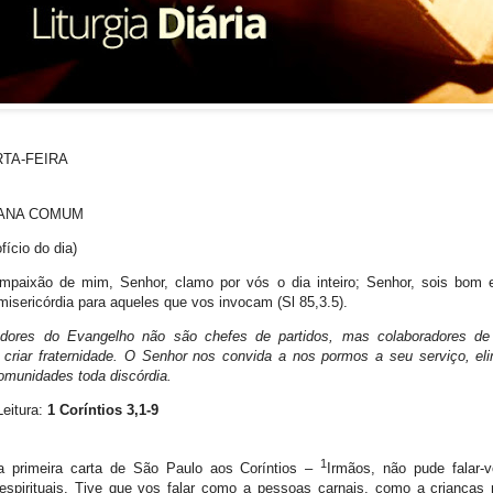
RTA-FEIRA
MANA COMUM
fício do dia)
mpaixão de mim, Senhor, clamo por vós o dia inteiro; Senhor, sois bom 
misericórdia para aqueles que vos invocam (Sl 85,3.5).
adores do
E
vangelho não são chefes de partidos
,
mas
colaboradores 
criar fraternidade.
O Senhor nos convida a nos pormos a seu serviço,
eli
comunidades
toda
discórdia.
Leitura:
1 Coríntios 3,1-9
1
da primeira carta de São Paulo aos Coríntios –
Irmãos, não pude falar
espirituais. Tive que vos falar como a pessoas carnais, como a crianças