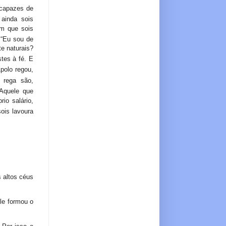
 capazes de
 ainda sois
am que sois
 “Eu sou de
e naturais?
tes à fé. E
Apolo regou,
rega são,
Aquele que
io salário,
ois lavoura
 altos céus
le formou o