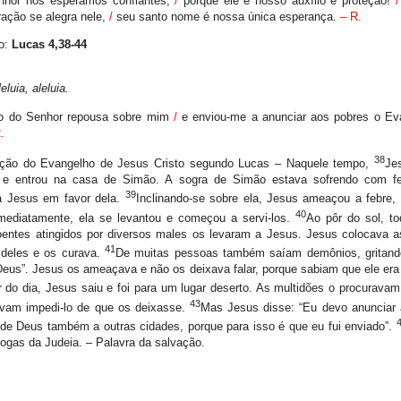
nhor nós esperamos confiantes,
/
porque ele é nosso auxílio e proteção!
/
ação se alegra nele,
/
seu santo nome é nossa única esperança.
– R.
o:
Lucas 4,38-44
leluia, aleluia.
to do Senhor repousa sobre mim
/
e enviou-me a anunciar aos pobres o Ev
.
38
ção do Evangelho de Jesus Cristo segundo Lucas – Naquele tempo,
Je
 e entrou na casa de Simão. A sogra de Simão estava sofrendo com feb
39
a Jesus em favor dela.
Inclinando-se sobre ela, Jesus ameaçou a febre, 
40
Imediatamente, ela se levantou e começou a servi-los.
Ao pôr do sol, t
oentes atingidos por diversos males os levaram a Jesus. Jesus colocava
41
deles e os curava.
De muitas pessoas também saíam demônios, gritand
Deus”. Jesus os ameaçava e não os deixava falar, porque sabiam que ele era
r do dia, Jesus saiu e foi para um lugar deserto. As multidões o procuravam
43
tavam impedi-lo de que os deixasse.
Mas Jesus disse: “Eu devo anunciar
de Deus também a outras cidades, porque para isso é que eu fui enviado”.
ogas da Judeia. – Palavra da salvação.