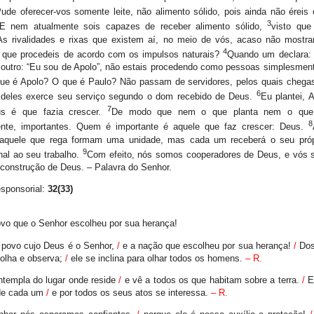
ude oferecer-vos somente leite, não alimento sólido, pois ainda não éreis
3
 E nem atualmente sois capazes de receber alimento sólido,
visto que
 As rivalidades e rixas que existem aí, no meio de vós, acaso não mostr
4
e que procedeis de acordo com os impulsos naturais?
Quando um declara:
 outro: “Eu sou de Apolo”, não estais procedendo como pessoas simplesment
que é Apolo? O que é Paulo? Não passam de servidores, pelos quais chegas
6
deles exerce seu serviço segundo o dom recebido de Deus.
Eu plantei, 
7
s é que fazia crescer.
De modo que nem o que planta nem o que 
8
ente, importantes. Quem é importante é aquele que faz crescer: Deus.
 aquele que rega formam uma unidade, mas cada um receberá o seu própr
9
nal ao seu trabalho.
Com efeito, nós somos cooperadores de Deus, e vós s
construção de Deus. – Palavra do Senhor.
sponsorial:
32(33)
ovo que o Senhor escolheu por sua herança!
o povo cujo Deus é o Senhor,
/
e a nação que escolheu por sua herança!
/
Dos
olha e observa;
/
ele se inclina para olhar todos os homens.
– R.
ntempla do lugar onde reside
/
e vê a todos os que habitam sobre a terra.
/
E
de cada um
/
e por todos os seus atos se interessa.
– R.