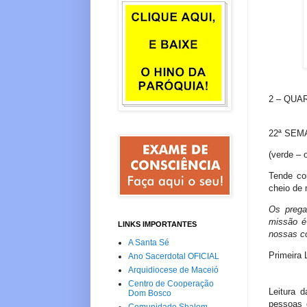
2 – QUA
22ª SE
(verde – o
Tende co
cheio de 
Os preg
missão
é
LINKS IMPORTANTES
nossas 
A Santa Sé
Primeira 
Ano Sacerdotal OFICIAL
Arquidiocese de Maceió
Centro de Cooperação
Leitura 
Dom Bosco
pessoas 