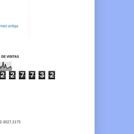
mais antiga
 DE VISITAS
2
2
7
7
3
2
2-3027.2175