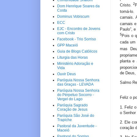
Comunidade Shalom
2
Cristo.
P
Dom Henrique Soares da
Costa
tomá-lo.
Dominus Vobiscum
carnais.
ECC
carnais 
EJC - Encontro de Jovens
Paulo”, e
com Cristo
5
Pois o 
Facebook - Trio Sorriso
cada um 
GPP Maceió
mas Deu
Guia de Blogs Católicos
propriam
Liturgia das Horas
planta e
Ministério Adoração e
proporcio
Vida
de Deus, 
Ouvir Deus
Paróquia Nossa Senhora
Salmo Re
das Graças - LEVADA
Paróquia Nossa Senhora
do Pérpetuo Socorro -
Feliz o p
Vergel do Lago
Paróquia Sagrado
1. Feliz 
Coração de Jesus
o Senhor 
Paróquia São José do
Trapiche
2. Ele co
Pastoral da Juventude -
coração 
Maceió
Pastoral do Sorriso