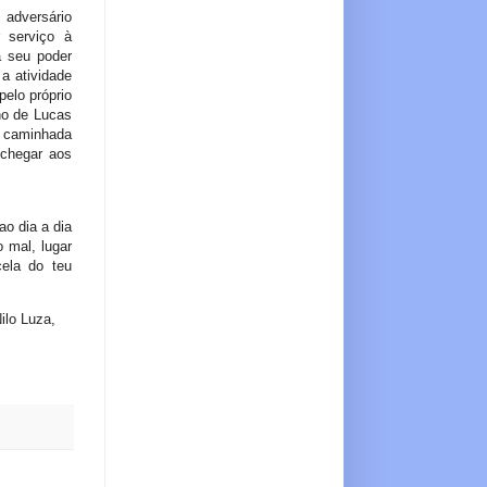
adversário
r serviço à
a seu poder
a atividade
pelo próprio
ho de Lucas
a caminhada
 chegar aos
o dia a dia
 mal, lugar
ela do teu
ilo Luza,