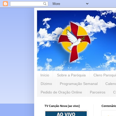
Início
Sobre a Paróquia
Clero Paroqui
Dízimo
Programação Semanal
Calen
Pedido de Oração Online
Parceiros
C
TV Canção Nova [ao vivo]
Centenári