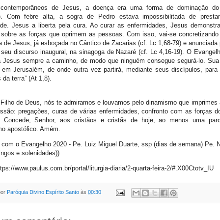
contemporâneos de Jesus, a doença era uma forma de dominação do 
). Com febre alta, a sogra de Pedro estava impossibilitada de presta
de. Jesus a liberta pela cura. Ao curar as enfermidades, Jesus demonstr
r sobre as forças que oprimem as pessoas. Com isso, vai-se concretizando 
ra de Jesus, já esboçada no Cântico de Zacarias (cf. Lc 1,68-79) e anunciada 
seu discurso inaugural, na sinagoga de Nazaré (cf. Lc 4,16-19). O Evangel
a Jesus sempre a caminho, de modo que ninguém consegue segurá-lo. Su
 em Jerusalém, de onde outra vez partirá, mediante seus discípulos, para
da terra” (At 1,8).
Filho de Deus, nós te admiramos e louvamos pelo dinamismo que imprimes a
ssão: pregações, curas de várias enfermidades, confronto com as forças do
 Concede, Senhor, aos cristãos e cristãs de hoje, ao menos uma parc
mo apostólico. Amém.
a com o Evangelho 2020 - Pe. Luiz Miguel Duarte, ssp (dias de semana) Pe. N
ngos e solenidades))
ttps://www.paulus.com.br/portal/liturgia-diaria/2-quarta-feira-2/#.X00Ctotv_IU
por
Paróquia Divino Espírito Santo
às
00:30