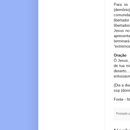
Para os 
(demônio
comunida
libertado
libertado
Jesus no 
apresent
terminará
“extremos 
Oração
Ó Jesus, 
de tua mi
deserto…
entusias
(Dia a di
ssp (domi
Fonte - h
Postado 