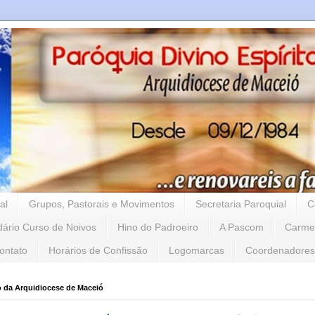
al
Grupos, Pastorais e Movimentos
Secretaria Paroquial
C
dário Curso de Noivos
Hino do Padroeiro
A Pascom
Carme
ontato
Horários de Confissão
Logomarcas
Coordenadores
o da Arquidiocese de Maceió