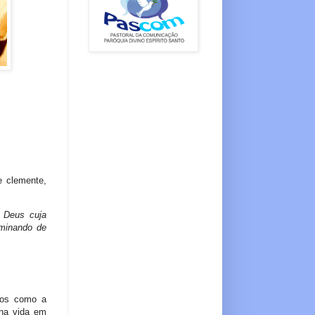
e clemente,
de Deus
cuja
mina
ndo
de
-vos como a
 na vida em