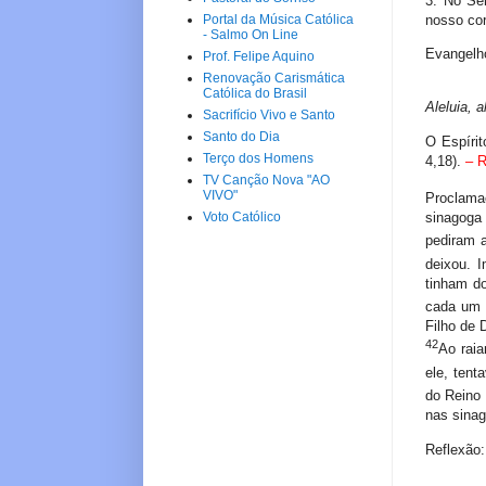
3. No Se
nosso cor
Portal da Música Católica
- Salmo On Line
Evangelh
Prof. Felipe Aquino
Renovação Carismática
Católica do Brasil
Aleluia
, a
Sacrifício Vivo e Santo
Santo do Dia
O Espíri
Terço dos Homens
4,18).
– R
TV Canção Nova "AO
VIVO"
Proclama
sinagoga
Voto Católico
pediram 
deixou. 
tinham d
cada um 
Filho de 
42
Ao raia
ele, ten
do Reino 
nas sinag
Reflexão: