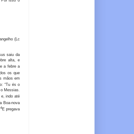
Por isso o
angelho (Lc
sus saiu da
re alta, e
e a febre a
odos os que
 as mãos em
o: “Tu és o
 o Messias.
 e, indo até
 a Boa-nova
44
E pregava