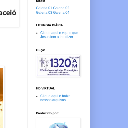
fotos:
Galeria 01
Galeria 02
Galeria 03
Galeria 04
LITURGIA DIÁRIA
Clique aqui e veja o que
Jesus tem a lhe dizer
Ouça:
HD VIRTUAL
Clique aqui e baixe
nossos arquivos
Produzido por: