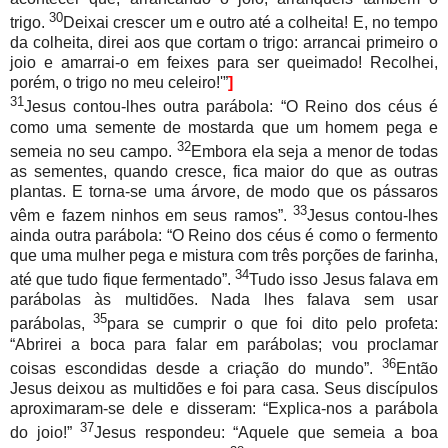
30
trigo.
Deixai crescer um e outro até a colheita! E, no tempo
da colheita, direi aos que cortam o trigo: arrancai primeiro o
joio e amarrai-o em feixes para ser queimado! Recolhei,
porém, o trigo no meu celeiro!'”
]
31
Jesus contou-lhes outra parábola: “O Reino dos céus é
como uma semente de mostarda que um homem pega e
32
semeia no seu campo.
Embora ela seja a menor de todas
as sementes, quando cresce, fica maior do que as outras
plantas. E torna-se uma árvore, de modo que os pássaros
33
vêm e fazem ninhos em seus ramos”.
Jesus contou-lhes
ainda outra parábola: “O Reino dos céus é como o fermento
que uma mulher pega e mistura com três porções de farinha,
34
até que tudo fique fermentado”.
Tudo isso Jesus falava em
parábolas às multidões. Nada lhes falava sem usar
35
parábolas,
para se cumprir o que foi dito pelo profeta:
“Abrirei a boca para falar em parábolas; vou proclamar
36
coisas escondidas desde a criação do mundo”.
Então
Jesus deixou as multidões e foi para casa. Seus discípulos
aproximaram-se dele e disseram: “Explica-nos a parábola
37
do joio!”
Jesus respondeu: “Aquele que semeia a boa