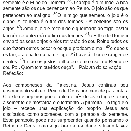
38
semente é o Filho do Homem.
O campo é o mundo. A boa
semente são os que pertencem ao Reino. O joio são os que
39
pertencem ao maligno.
O inimigo que semeou o joio é o
diabo. A colheita é o fim dos tempos. Os ceifeiros são os
40
anjos.
Como o joio é recolhido e queimado ao fogo, assim
41
também acontecerá no fim dos tempos:
o Filho do Homem
enviará os seus anjos e eles retirarão do seu Reino todos os
42
que fazem outros pecar e os que praticam o mal;
e depois
os lançarão na fornalha de fogo. Aí haverá choro e ranger de
43
dentes.
Então os justos brilharão como o sol no Reino de
seu Pai. Quem tem ouvidos ouça”. – Palavra da salvação.
Reflexão:
Aos camponeses da Palestina, Jesus continua seu
ensinamento sobre o Reino de Deus por meio de parábolas.
O texto de hoje nos põe diante de três delas: o trigo e o joio,
a semente de mostarda e o fermento. A primeira – o trigo e o
joio – recebe uma explicação do próprio Jesus aos
discípulos, como aconteceu com a parábola da semente.
Essa parábola pode nos surpreender quando pensamos o
Reino de Deus como algo fora da realidade, situado talvez