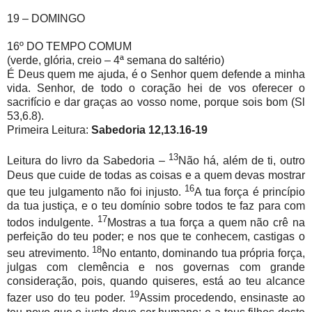
19 – DOMINGO
16º DO TEMPO COMUM
(verde, glória, creio – 4ª semana do saltério)
É Deus quem me ajuda, é o Senhor quem defende a minha
vida. Senhor, de todo o coração hei de vos oferecer o
sacrifício e dar graças ao vosso nome, porque sois bom (Sl
53,6.8).
Primeira Leitura:
Sabedoria 12,13.16-19
13
Leitura do livro da Sabedoria –
Não há, além de ti, outro
Deus que cuide de todas as coisas e a quem devas mostrar
16
que teu julgamento não foi injusto.
A tua força é princípio
da tua justiça, e o teu domínio sobre todos te faz para com
17
todos indulgente.
Mostras a tua força a quem não crê na
perfeição do teu poder; e nos que te conhecem, castigas o
18
seu atrevimento.
No entanto, dominando tua própria força,
julgas com clemência e nos governas com grande
consideração, pois, quando quiseres, está ao teu alcance
19
fazer uso do teu poder.
Assim procedendo, ensinaste ao