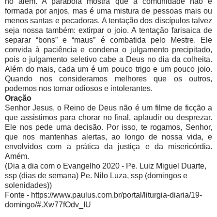
no além. A parábola mostra que a comunidade não é
formada por anjos, mas é uma mistura de pessoas mais ou
menos santas e pecadoras. A tentação dos discípulos talvez
seja nossa também: extirpar o joio. A tentação farisaica de
separar “bons” e “maus” é combatida pelo Mestre. Ele
convida à paciência e condena o julgamento precipitado,
pois o julgamento seletivo cabe a Deus no dia da colheita.
Além do mais, cada um é um pouco trigo e um pouco joio.
Quando nos consideramos melhores que os outros,
podemos nos tornar odiosos e intolerantes.
Oração
Senhor Jesus, o Reino de Deus não é um filme de ficção a
que assistimos para chorar no final, aplaudir ou desprezar.
Ele nos pede uma decisão. Por isso, te rogamos, Senhor,
que nos mantenhas alertas, ao longo de nossa vida, e
envolvidos com a prática da justiça e da misericórdia.
Amém.
(Dia a dia com o Evangelho 2020 - Pe. Luiz Miguel Duarte,
ssp (dias de semana) Pe. Nilo Luza, ssp (domingos e
solenidades))
Fonte - https://www.paulus.com.br/portal/liturgia-diaria/19-
domingo/#.Xw77fOdv_IU