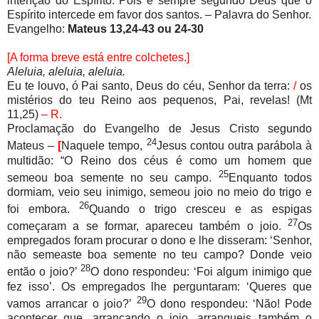
intenção do Espírito. Pois é sempre segundo Deus que o
Espírito intercede em favor dos santos. – Palavra do Senhor.
Evangelho:
Mateus 13,24-43 ou 24-30
[A forma breve está entre colchetes.]
Aleluia, aleluia, aleluia.
Eu te louvo, ó Pai santo, Deus do céu, Senhor da terra:
/
os
mistérios do teu Reino aos pequenos, Pai, revelas! (Mt
11,25)
– R.
Proclamação do Evangelho de Jesus Cristo segundo
24
Mateus –
[
Naquele tempo,
Jesus contou outra parábola à
multidão: “O Reino dos céus é como um homem que
25
semeou boa semente no seu campo.
Enquanto todos
dormiam, veio seu inimigo, semeou joio no meio do trigo e
26
foi embora.
Quando o trigo cresceu e as espigas
27
começaram a se formar, apareceu também o joio.
Os
empregados foram procurar o dono e lhe disseram: ‘Senhor,
não semeaste boa semente no teu campo? Donde veio
28
então o joio?’
O dono respondeu: ‘Foi algum inimigo que
fez isso’. Os empregados lhe perguntaram: ‘Queres que
29
vamos arrancar o joio?’
O dono respondeu: ‘Não! Pode
acontecer que, arrancando o joio, arranqueis também o