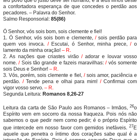
teu povo que o justo deve ser humano; e a teus filhos deste
a confortadora esperança de que concedes o perdão aos
pecadores. – Palavra do Senhor.
Salmo Responsorial:
85(86)
Ó Senhor, vós sois bom, sois clemente e fiel!
1. Ó Senhor, vós sois bom e clemente,
/
sois perdão para
quem vos invoca.
/
Escutai, ó Senhor, minha prece,
/
o
lamento da minha oração!
– R.
2. As nações que criastes virão
/
adorar e louvar vosso
nome.
/
Sois tão grande e fazeis maravilhas:
/
vós somente
sois Deus e Senhor!
– R.
3. Vós, porém, sois clemente e fiel,
/
sois amor, paciência e
perdão.
/
Tende pena e olhai para mim!
/
Confirmai com
vigor vosso servo.
– R.
Segunda Leitura:
Romanos 8,26-27
26
Leitura da carta de São Paulo aos Romanos – Irmãos,
o
Espírito vem em socorro da nossa fraqueza. Pois nós não
sabemos o que pedir nem como pedir; é o próprio Espírito
27
que intercede em nosso favor com gemidos inefáveis.
E
aquele que penetra o íntimo dos corações sabe qual é a