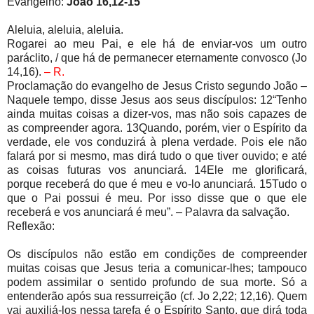
Evangelho:
João 16,12-15
Aleluia, aleluia, aleluia.
Rogarei ao meu Pai, e ele há de enviar-vos um outro
paráclito, / que há de permanecer eternamente convosco (Jo
14,16).
– R.
Proclamação do evangelho de Jesus Cristo segundo João –
Naquele tempo, disse Jesus aos seus discípulos: 12“Tenho
ainda muitas coisas a dizer-vos, mas não sois capazes de
as compreender agora. 13Quando, porém, vier o Espírito da
verdade, ele vos conduzirá à plena verdade. Pois ele não
falará por si mesmo, mas dirá tudo o que tiver ouvido; e até
as coisas futuras vos anunciará. 14Ele me glorificará,
porque receberá do que é meu e vo-lo anunciará. 15Tudo o
que o Pai possui é meu. Por isso disse que o que ele
receberá e vos anunciará é meu”. – Palavra da salvação.
Reflexão:
Os discípulos não estão em condições de compreender
muitas coisas que Jesus teria a comunicar-lhes; tampouco
podem assimilar o sentido profundo de sua morte. Só a
entenderão após sua ressurreição (cf. Jo 2,22; 12,16). Quem
vai auxiliá-los nessa tarefa é o Espírito Santo, que dirá toda