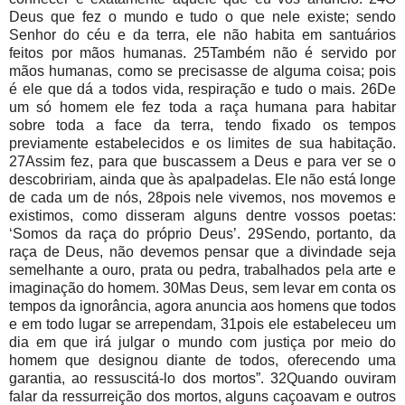
Deus que fez o mundo e tudo o que nele existe; sendo
Senhor do céu e da terra, ele não habita em santuários
feitos por mãos humanas. 25Também não é servido por
mãos humanas, como se precisasse de alguma coisa; pois
é ele que dá a todos vida, respiração e tudo o mais. 26De
um só homem ele fez toda a raça humana para habitar
sobre toda a face da terra, tendo fixado os tempos
previamente estabelecidos e os limites de sua habitação.
27Assim fez, para que buscassem a Deus e para ver se o
descobririam, ainda que às apalpadelas. Ele não está longe
de cada um de nós, 28pois nele vivemos, nos movemos e
existimos, como disseram alguns dentre vossos poetas:
‘Somos da raça do próprio Deus’. 29Sendo, portanto, da
raça de Deus, não devemos pensar que a divindade seja
semelhante a ouro, prata ou pedra, trabalhados pela arte e
imaginação do homem. 30Mas Deus, sem levar em conta os
tempos da ignorância, agora anuncia aos homens que todos
e em todo lugar se arrependam, 31pois ele estabeleceu um
dia em que irá julgar o mundo com justiça por meio do
homem que designou diante de todos, oferecendo uma
garantia, ao ressuscitá-lo dos mortos”. 32Quando ouviram
falar da ressurreição dos mortos, alguns caçoavam e outros