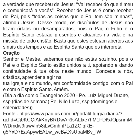
a verdade que recebeu de Jesus: “Vai receber do que é meu
e comunicará a vocês”. Receber de Jesus é como receber
do Pai, pois “todas as coisas que o Pai tem são minhas”,
afirmou Jesus. Desse modo, os discípulos de Jesus não
ficam órfãos ou desamparados, pois o Pai, o Filho e o
Espírito Santo estarão presentes e atuantes na vida e na
missão de todo cristão. Basta que estes estejam abertos aos
sinais dos tempos e ao Espírito Santo que os interpreta.
Oração
Senhor e Mestre, sabemos que não estás sozinho, pois o
Pai e o Espírito Santo estão unidos a ti, apoiando e dando
continuidade à tua obra neste mundo. Concede a nós,
cristãos, aprender a agir na
tua Igreja e no mundo, em conformidade contigo, com o Pai
e com o Espírito Santo. Amém.
(Dia a dia com o Evangelho 2020 - Pe. Luiz Miguel Duarte,
ssp (dias de semana) Pe. Nilo Luza, ssp (domingos e
solenidades))
Fonte - https://www.paulus.com.br/portal/liturgia-diaria/?
gclid=Cj0KCQiAkKnyBRDwARIsALtxe7hM1FDt5JOpsnmM
WDmdw9iuwvfn58jLvGmhnPLa1ZGIqRE-
g5YxD7EaApywEALw_wcB#.XsUbaMBv_IW