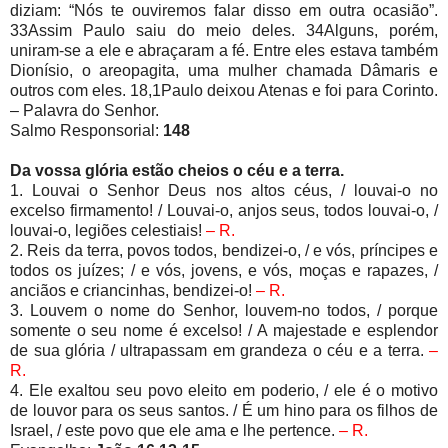
diziam: “Nós te ouviremos falar disso em outra ocasião”.
33Assim Paulo saiu do meio deles. 34Alguns, porém,
uniram-se a ele e abraçaram a fé. Entre eles estava também
Dionísio, o areopagita, uma mulher chamada Dâmaris e
outros com eles. 18,1Paulo deixou Atenas e foi para Corinto.
– Palavra do Senhor.
Salmo Responsorial:
148
Da vossa glória estão cheios o céu e a terra.
1. Louvai o Senhor Deus nos altos céus, / louvai-o no
excelso firmamento! / Louvai-o, anjos seus, todos louvai-o, /
louvai-o, legiões celestiais!
– R.
2. Reis da terra, povos todos, bendizei-o, / e vós, príncipes e
todos os juízes; / e vós, jovens, e vós, moças e rapazes, /
anciãos e criancinhas, bendizei-o!
– R.
3. Louvem o nome do Senhor, louvem-no todos, / porque
somente o seu nome é excelso! / A majestade e esplendor
de sua glória / ultrapassam em grandeza o céu e a terra.
–
R.
4. Ele exaltou seu povo eleito em poderio, / ele é o motivo
de louvor para os seus santos. / É um hino para os filhos de
Israel, / este povo que ele ama e lhe pertence.
– R.