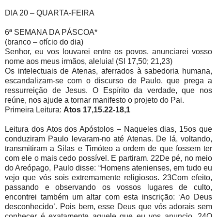
DIA 20 – QUARTA-FEIRA
6ª SEMANA DA PÁSCOA*
(branco – ofício do dia)
Senhor, eu vos louvarei entre os povos, anunciarei vosso
nome aos meus irmãos, aleluia! (Sl 17,50; 21,23)
Os intelectuais de Atenas, aferrados à sabedoria humana,
escandalizam-se com o discurso de Paulo, que prega a
ressurreição de Jesus. O Espírito da verdade, que nos
reúne, nos ajude a tornar manifesto o projeto do Pai.
Primeira Leitura:
Atos 17,15.22-18,1
Leitura dos Atos dos Apóstolos – Naqueles dias, 15os que
conduziram Paulo levaram-no até Atenas. De lá, voltando,
transmitiram a Silas e Timóteo a ordem de que fossem ter
com ele o mais cedo possível. E partiram. 22De pé, no meio
do Areópago, Paulo disse: “Homens atenienses, em tudo eu
vejo que vós sois extremamente religiosos. 23Com efeito,
passando e observando os vossos lugares de culto,
encontrei também um altar com esta inscrição: ‘Ao Deus
desconhecido’. Pois bem, esse Deus que vós adorais sem
conhecer é exatamente aquele que eu vos anuncio. 24O