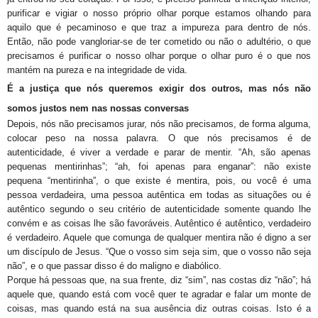
purificar e vigiar o nosso próprio olhar porque estamos olhando para
aquilo que é pecaminoso e que traz a impureza para dentro de nós.
Então, não pode vangloriar-se de ter cometido ou não o adultério, o que
precisamos é purificar o nosso olhar porque o olhar puro é o que nos
mantém na pureza e na integridade de vida.
É a justiça que nós queremos exigir dos outros, mas nós não
somos justos nem nas nossas conversas
Depois, nós não precisamos jurar, nós não precisamos, de forma alguma,
colocar peso na nossa palavra. O que nós precisamos é de
autenticidade, é viver a verdade e parar de mentir. “Ah, são apenas
pequenas mentirinhas”; “ah, foi apenas para enganar”: não existe
pequena “mentirinha”, o que existe é mentira, pois, ou você é uma
pessoa verdadeira, uma pessoa autêntica em todas as situações ou é
autêntico segundo o seu critério de autenticidade somente quando lhe
convém e as coisas lhe são favoráveis. Autêntico é autêntico, verdadeiro
é verdadeiro. Aquele que comunga de qualquer mentira não é digno a ser
um discípulo de Jesus. “Que o vosso sim seja sim, que o vosso não seja
não”, e o que passar disso é do maligno e diabólico.
Porque há pessoas que, na sua frente, diz “sim”, nas costas diz “não”; há
aquele que, quando está com você quer te agradar e falar um monte de
coisas, mas quando está na sua ausência diz outras coisas. Isto é a