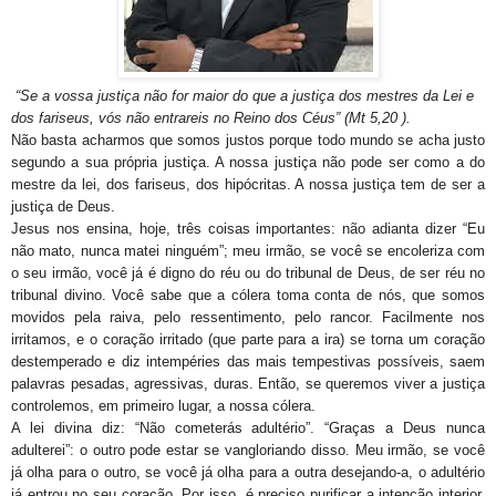
“Se a vossa justiça não for maior do que a justiça dos mestres da Lei e
dos fariseus, vós não entrareis no Reino dos Céus”
(Mt 5,20 ).
Não basta acharmos que somos justos porque todo mundo se acha justo
segundo a sua própria justiça. A nossa justiça não pode ser como a do
mestre da lei, dos fariseus, dos hipócritas. A nossa justiça tem de ser a
justiça de Deus.
Jesus nos ensina, hoje, três coisas importantes: não adianta dizer “Eu
não mato, nunca matei ninguém”; meu irmão, se você se encoleriza com
o seu irmão, você já é digno do réu ou do tribunal de Deus, de ser réu no
tribunal divino. Você sabe que a cólera toma conta de nós, que somos
movidos pela raiva, pelo ressentimento, pelo rancor. Facilmente nos
irritamos, e o coração irritado (que parte para a ira) se torna um coração
destemperado e diz intempéries das mais tempestivas possíveis, saem
palavras pesadas, agressivas, duras. Então, se queremos viver a justiça
controlemos, em primeiro lugar, a nossa cólera.
A lei divina diz: “Não cometerás adultério”. “Graças a Deus nunca
adulterei”: o outro pode estar se vangloriando disso. Meu irmão, se você
já olha para o outro, se você já olha para a outra desejando-a, o adultério
já entrou no seu coração. Por isso, é preciso purificar a intenção interior,