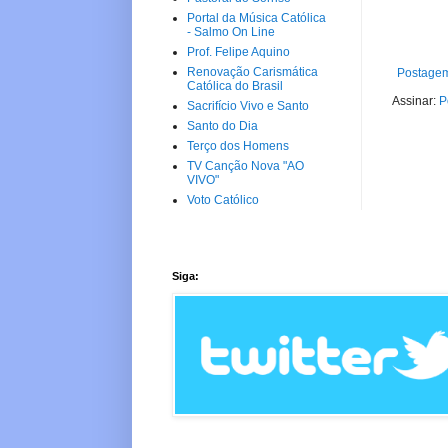
Portal da Música Católica
- Salmo On Line
Prof. Felipe Aquino
Renovação Carismática
Postagem
Católica do Brasil
Assinar:
P
Sacrifício Vivo e Santo
Santo do Dia
Terço dos Homens
TV Canção Nova "AO
VIVO"
Voto Católico
Siga: