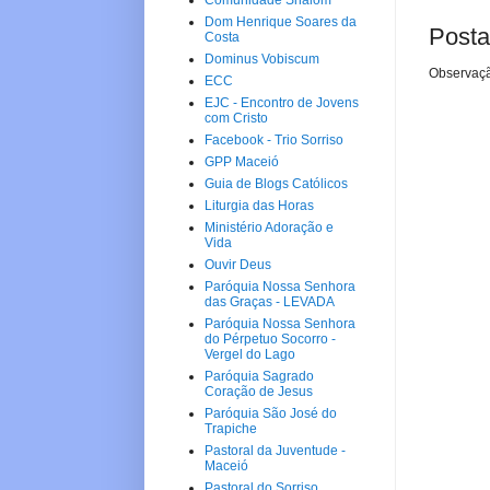
Comunidade Shalom
Dom Henrique Soares da
Posta
Costa
Dominus Vobiscum
Observaçã
ECC
EJC - Encontro de Jovens
com Cristo
Facebook - Trio Sorriso
GPP Maceió
Guia de Blogs Católicos
Liturgia das Horas
Ministério Adoração e
Vida
Ouvir Deus
Paróquia Nossa Senhora
das Graças - LEVADA
Paróquia Nossa Senhora
do Pérpetuo Socorro -
Vergel do Lago
Paróquia Sagrado
Coração de Jesus
Paróquia São José do
Trapiche
Pastoral da Juventude -
Maceió
Pastoral do Sorriso