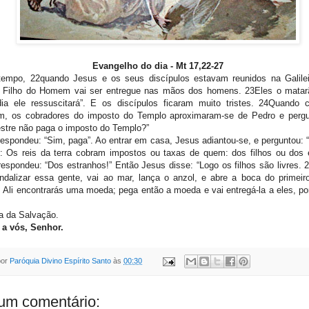
Evangelho do dia -
Mt 17,22-27
tempo, 22quando Jesus e os seus discípulos estavam reunidos na Galilei
O Filho do Homem vai ser entregue nas mãos dos homens. 23Eles o mata
 dia ele ressuscitará”. E os discípulos ficaram muito tristes. 24Quando
m, os cobradores do imposto do Templo aproximaram-se de Pedro e perg
stre não paga o imposto do Templo?”
espondeu: “Sim, paga”. Ao entrar em casa, Jesus adiantou-se, e perguntou: 
e: Os reis da terra cobram impostos ou taxas de quem: dos filhos ou dos 
espondeu: “Dos estranhos!” Então Jesus disse: “Logo os filhos são livres. 
ndalizar essa gente, vai ao mar, lança o anzol, e abre a boca do primeir
 Ali encontrarás uma moeda; pega então a moeda e vai entregá-la a eles, po
a da Salvação.
 a vós, Senhor.
por
Paróquia Divino Espírito Santo
às
00:30
m comentário: