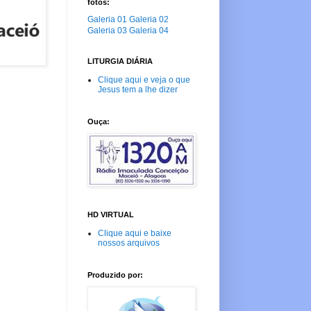
fotos:
Galeria 01
Galeria 02
Galeria 03
Galeria 04
LITURGIA DIÁRIA
Clique aqui e veja o que
Jesus tem a lhe dizer
Ouça:
HD VIRTUAL
Clique aqui e baixe
nossos arquivos
Produzido por: