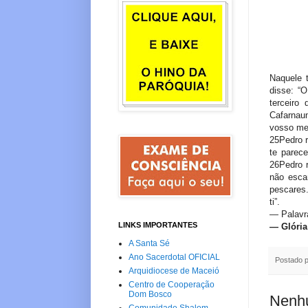
Naquele 
disse: “
terceiro
Cafarnau
vosso me
25Pedro r
te parec
26Pedro r
não esca
pescares.
ti”.
— Palavr
LINKS IMPORTANTES
— Glória
A Santa Sé
Ano Sacerdotal OFICIAL
Postado 
Arquidiocese de Maceió
Centro de Cooperação
Dom Bosco
Nenhu