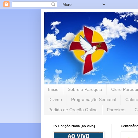
Início
Sobre a Paróquia
Clero Paroqui
Dízimo
Programação Semanal
Calen
Pedido de Oração Online
Parceiros
C
TV Canção Nova [ao vivo]
Centenári