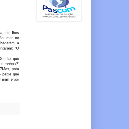
a, ele lhes
rão, mas no
 chegaram a
untaram: “O
“Simão, que
estranhos?”
27Mas, para
o peixe que
r mim e por