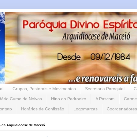
al
Grupos, Pastorais e Movimentos
Secretaria Paroquial
C
dário Curso de Noivos
Hino do Padroeiro
A Pascom
Carme
ontato
Horários de Confissão
Logomarcas
Coordenadores
o da Arquidiocese de Maceió