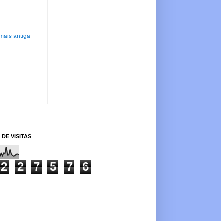
mais antiga
 DE VISITAS
2
2
7
5
7
6