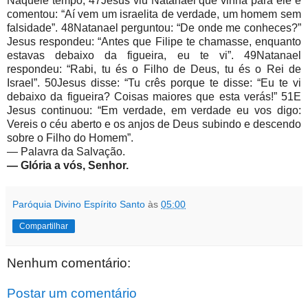
Naquele tempo, 47Jesus viu Natanael que vinha para ele e
comentou: “Aí vem um israelita de verdade, um homem sem
falsidade”. 48Natanael perguntou: “De onde me conheces?”
Jesus respondeu: “Antes que Filipe te chamasse, enquanto
estavas debaixo da figueira, eu te vi”. 49Natanael
respondeu: “Rabi, tu és o Filho de Deus, tu és o Rei de
Israel”. 50Jesus disse: “Tu crês porque te disse: “Eu te vi
debaixo da figueira? Coisas maiores que esta verás!” 51E
Jesus continuou: “Em verdade, em verdade eu vos digo:
Vereis o céu aberto e os anjos de Deus subindo e descendo
sobre o Filho do Homem”.
— Palavra da Salvação.
— Glória a vós, Senhor.
Paróquia Divino Espírito Santo
às
05:00
Compartilhar
Nenhum comentário:
Postar um comentário