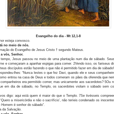
Evangelho do dia -
Mt 12,1-8
or esteja convosco.
tá no meio de nós.
mação do Evangelho de Jesus Cristo † segundo Mateus.
 a vós, Senhor.
 tempo, Jesus passou no meio de uma plantação num dia de sábado. Seus
me e começaram a apanhar espigas para comer. 2Vendo isso, os fariseus di
 teus discípulos estão fazendo o que não é permitido fazer em dia de sábado!
spondeu-lhes: “Nunca lestes o que fez Davi, quando ele e seus companheir
omo entrou na casa de Deus e todos comeram os pães da oferenda que ne
 companheiros era permitido comer, mas unicamente aos sacerdotes? 5Ou n
que em dia de sábado, no Templo, os sacerdotes violam o sábado sem con
 vos digo: aqui está quem é maior do que o Templo. 7Se tivésseis compree
: ‘Quero a misericórdia e não o sacrifício’, não teríeis condenado os inocente
do Homem é senhor do sábado”.
a da Salvação.
 a vós, Senhor.