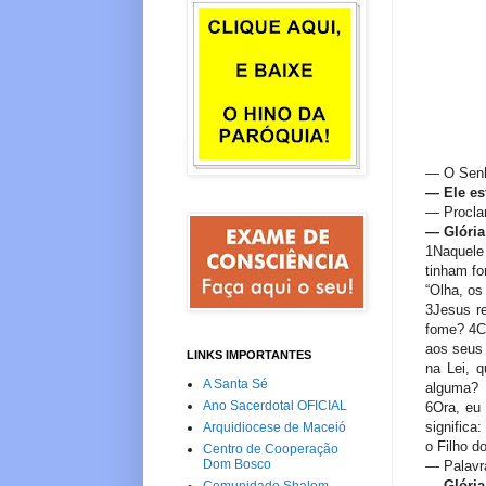
— O Senh
—
Ele es
— Procla
—
Glória
1Naquele
tinham fo
“Olha, os
3Jesus re
fome? 4C
aos seus
LINKS IMPORTANTES
na Lei, 
A Santa Sé
alguma?
Ano Sacerdotal OFICIAL
6Ora, eu
significa
Arquidiocese de Maceió
o Filho 
Centro de Cooperação
Dom Bosco
— Palavr
—
Glória