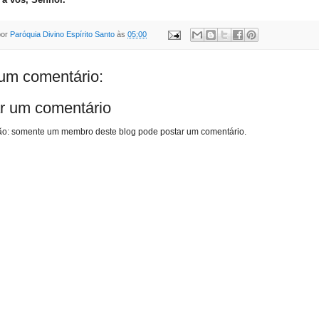
por
Paróquia Divino Espírito Santo
às
05:00
m comentário:
r um comentário
o: somente um membro deste blog pode postar um comentário.