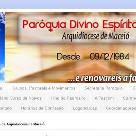
al
Grupos, Pastorais e Movimentos
Secretaria Paroquial
C
dário Curso de Noivos
Hino do Padroeiro
A Pascom
Carme
ontato
Horários de Confissão
Logomarcas
Coordenadores
o da Arquidiocese de Maceió