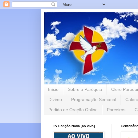
Início
Sobre a Paróquia
Clero Paroqui
Dízimo
Programação Semanal
Calen
Pedido de Oração Online
Parceiros
C
TV Canção Nova [ao vivo]
Centenári