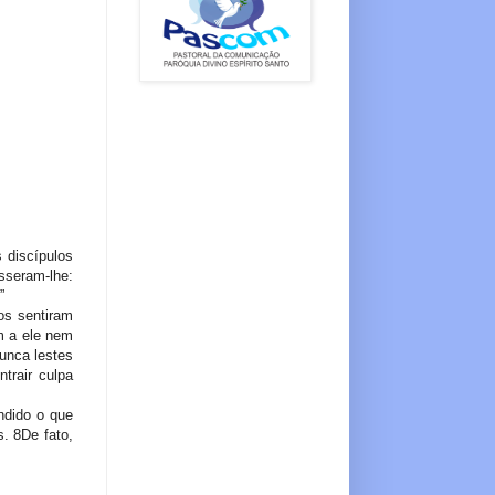
 discípulos
sseram-lhe:
”
os sentiram
m a ele nem
unca lestes
trair culpa
ndido o que
s. 8De fato,