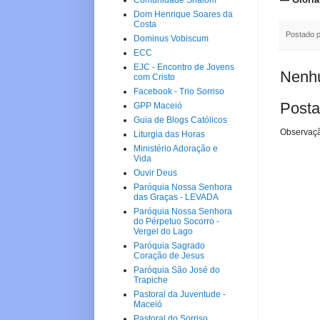
Comunidade Shalom
Dom Henrique Soares da
Costa
Postado 
Dominus Vobiscum
ECC
EJC - Encontro de Jovens
Nenhu
com Cristo
Facebook - Trio Sorriso
Posta
GPP Maceió
Guia de Blogs Católicos
Observaçã
Liturgia das Horas
Ministério Adoração e
Vida
Ouvir Deus
Paróquia Nossa Senhora
das Graças - LEVADA
Paróquia Nossa Senhora
do Pérpetuo Socorro -
Vergel do Lago
Paróquia Sagrado
Coração de Jesus
Paróquia São José do
Trapiche
Pastoral da Juventude -
Maceió
Pastoral do Sorriso