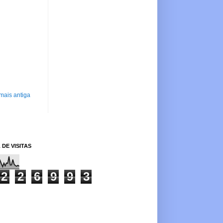
mais antiga
 DE VISITAS
2
2
6
9
9
3