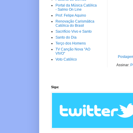
Portal da Música Católica
- Salmo On Line
Prof. Felipe Aquino
Renovação Carismática
Católica do Brasil
Sacrifício Vivo e Santo
Santo do Dia
Terço dos Homens
TV Canção Nova "AO
VIVO"
Postagem
Voto Católico
Assinar:
P
Siga: