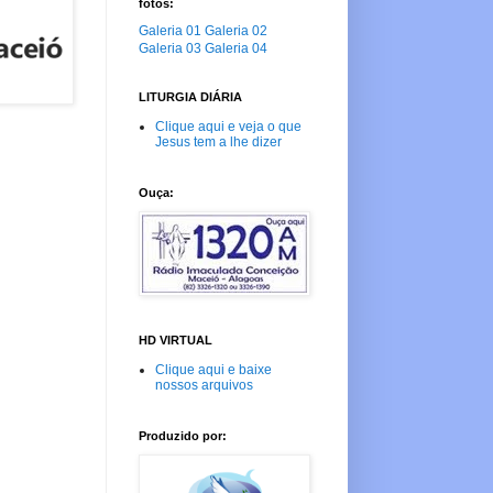
fotos:
Galeria 01
Galeria 02
Galeria 03
Galeria 04
LITURGIA DIÁRIA
Clique aqui e veja o que
Jesus tem a lhe dizer
Ouça:
HD VIRTUAL
Clique aqui e baixe
nossos arquivos
Produzido por: