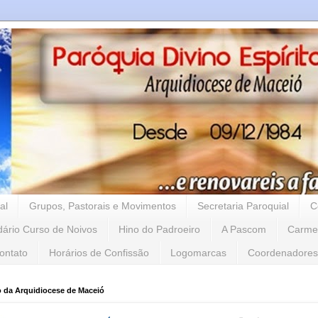
al
Grupos, Pastorais e Movimentos
Secretaria Paroquial
C
dário Curso de Noivos
Hino do Padroeiro
A Pascom
Carme
ontato
Horários de Confissão
Logomarcas
Coordenadores
o da Arquidiocese de Maceió