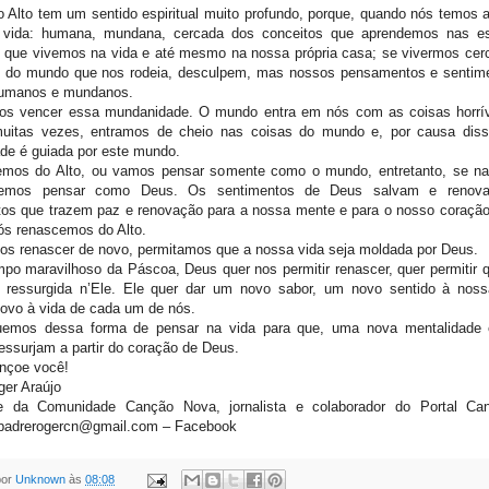
 Alto tem um sentido espiritual muito profundo, porque, quando nós temos
 vida: humana, mundana, cercada dos conceitos que aprendemos nas es
s que vivemos na vida e até mesmo na nossa própria casa; se vivermos cer
s do mundo que nos rodeia, desculpem, mas nossos pensamentos e sentim
umanos e mundanos.
os vencer essa mundanidade. O mundo entra em nós com as coisas horrí
muitas vezes, entramos de cheio nas coisas do mundo e, por causa dis
de é guiada por este mundo.
mos do Alto, ou vamos pensar somente como o mundo, entretanto, se n
demos pensar como Deus. Os sentimentos de Deus salvam e renov
tos que trazem paz e renovação para a nossa mente e para o nosso coraçã
ós renascemos do Alto.
os renascer de novo, permitamos que a nossa vida seja moldada por Deus.
po maravilhoso da Páscoa, Deus quer nos permitir renascer, quer permitir 
a ressurgida n’Ele. Ele quer dar um novo sabor, um novo sentido à nos
novo à vida de cada um de nós.
emos dessa forma de pensar na vida para que, uma nova mentalidade
essurjam a partir do coração de Deus.
ençoe você!
er Araújo
e da Comunidade Canção Nova, jornalista e colaborador do Portal Ca
 padrerogercn@gmail.com – Facebook
por
Unknown
às
08:08