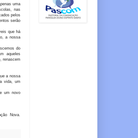
 apenas uma
colas, nas
cados pelos
entos serão
veis que há
so, a nossa
ascemos do
am aqueles
o, renascem
que a nossa
sa vida, um
 e um novo
nção Nova.