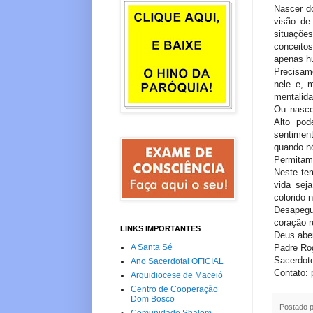
Nascer do
visão de
situaçõe
conceito
apenas h
Precisam
nele e, 
mentalida
Ou nasce
Alto po
sentimen
quando n
Permitam
Neste tem
vida sej
colorido 
Desapegu
coração r
LINKS IMPORTANTES
Deus ab
Padre Rog
A Santa Sé
Sacerdot
Ano Sacerdotal OFICIAL
Contato:
Arquidiocese de Maceió
Centro de Cooperação
Dom Bosco
Postado 