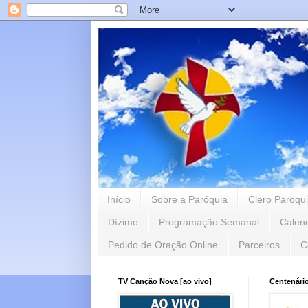
Início
Sobre a Paróquia
Clero Paroqui
Dízimo
Programação Semanal
Calen
Pedido de Oração Online
Parceiros
C
TV Canção Nova [ao vivo]
Centenári