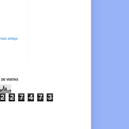
mais antiga
 DE VISITAS
2
2
7
4
7
3