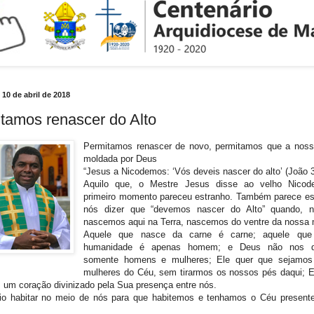
, 10 de abril de 2018
tamos renascer do Alto
Permitamos renascer de novo, permitamos que a noss
moldada por Deus
“Jesus a Nicodemos: ‘Vós deveis nascer do alto’ (João 3
Aquilo que, o Mestre Jesus disse ao velho Nico
primeiro momento pareceu estranho. Também parece es
nós dizer que “devemos nascer do Alto” quando, n
nascemos aqui na Terra, nascemos do ventre da nossa
Aquele que nasce da carne é carne; aquele qu
humanidade é apenas homem; e Deus não nos q
somente homens e mulheres; Ele quer que sejamo
mulheres do Céu, sem tirarmos os nossos pés daqui; E
um coração divinizado pela Sua presença entre nós.
io habitar no meio de nós para que habitemos e tenhamos o Céu presen