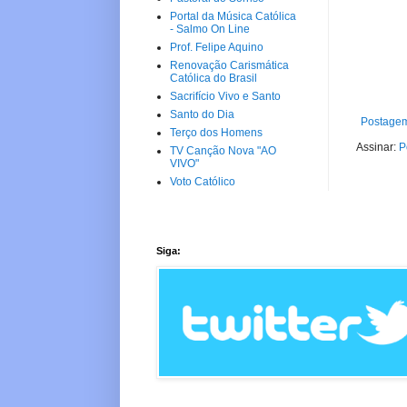
Portal da Música Católica
- Salmo On Line
Prof. Felipe Aquino
Renovação Carismática
Católica do Brasil
Sacrifício Vivo e Santo
Santo do Dia
Postagem
Terço dos Homens
Assinar:
P
TV Canção Nova "AO
VIVO"
Voto Católico
Siga: