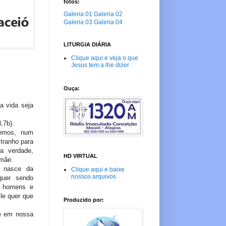
fotos:
Galeria 01
Galeria 02
Galeria 03
Galeria 04
LITURGIA DIÁRIA
Clique aqui e veja o que
Jesus tem a lhe dizer
Ouça:
a vida seja
,7b).
demos, num
tranho para
a verdade,
HD VIRTUAL
 mãe.
e nasce da
Clique aqui e baixe
nossos arquivos
uer sendo
s homens e
le quer que
Produzido por:
te em nossa