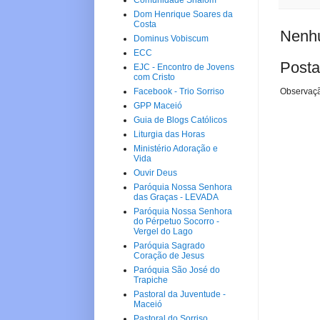
Comunidade Shalom
Dom Henrique Soares da
Costa
Nenhu
Dominus Vobiscum
ECC
Posta
EJC - Encontro de Jovens
com Cristo
Facebook - Trio Sorriso
Observaçã
GPP Maceió
Guia de Blogs Católicos
Liturgia das Horas
Ministério Adoração e
Vida
Ouvir Deus
Paróquia Nossa Senhora
das Graças - LEVADA
Paróquia Nossa Senhora
do Pérpetuo Socorro -
Vergel do Lago
Paróquia Sagrado
Coração de Jesus
Paróquia São José do
Trapiche
Pastoral da Juventude -
Maceió
Pastoral do Sorriso