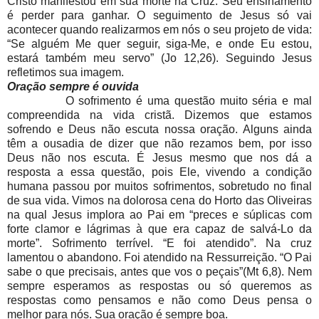
Cristo manifestou em sua morte na Cruz. Seu ensinamento
é perder para ganhar. O seguimento de Jesus só vai
acontecer quando realizarmos em nós o seu projeto de vida:
“Se alguém Me quer seguir, siga-Me, e onde Eu estou,
estará também meu servo” (Jo 12,26). Seguindo Jesus
refletimos sua imagem.
Oração sempre é ouvida
O sofrimento é uma questão muito séria e mal
compreendida na vida cristã. Dizemos que estamos
sofrendo e Deus não escuta nossa oração. Alguns ainda
têm a ousadia de dizer que não rezamos bem, por isso
Deus não nos escuta. É Jesus mesmo que nos dá a
resposta a essa questão, pois Ele, vivendo a condição
humana passou por muitos sofrimentos, sobretudo no final
de sua vida. Vimos na dolorosa cena do Horto das Oliveiras
na qual Jesus implora ao Pai em “preces e súplicas com
forte clamor e lágrimas à que era capaz de salvá-Lo da
morte”. Sofrimento terrível. “E foi atendido”. Na cruz
lamentou o abandono. Foi atendido na Ressurreição. “O Pai
sabe o que precisais, antes que vos o peçais”(Mt 6,8). Nem
sempre esperamos as respostas ou só queremos as
respostas como pensamos e não como Deus pensa o
melhor para nós. Sua oração é sempre boa.