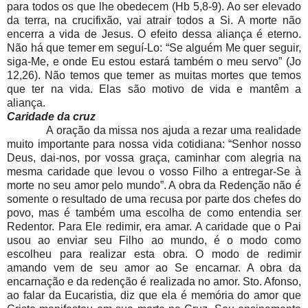
para todos os que lhe obedecem (Hb 5,8-9). Ao ser elevado
da terra, na crucifixão, vai atrair todos a Si. A morte não
encerra a vida de Jesus. O efeito dessa aliança é eterno.
Não há que temer em seguí-Lo: “Se alguém Me quer seguir,
siga-Me, e onde Eu estou estará também o meu servo” (Jo
12,26). Não temos que temer as muitas mortes que temos
que ter na vida. Elas são motivo de vida e mantêm a
aliança.
Caridade da cruz
A oração da missa nos ajuda a rezar uma realidade
muito importante para nossa vida cotidiana: “Senhor nosso
Deus, dai-nos, por vossa graça, caminhar com alegria na
mesma caridade que levou o vosso Filho a entregar-Se à
morte no seu amor pelo mundo”. A obra da Redenção não é
somente o resultado de uma recusa por parte dos chefes do
povo, mas é também uma escolha de como entendia ser
Redentor. Para Ele redimir, era amar. A caridade que o Pai
usou ao enviar seu Filho ao mundo, é o modo como
escolheu para realizar esta obra. O modo de redimir
amando vem de seu amor ao Se encarnar. A obra da
encarnação e da redenção é realizada no amor. Sto. Afonso,
ao falar da Eucaristia, diz que ela é memória do amor que