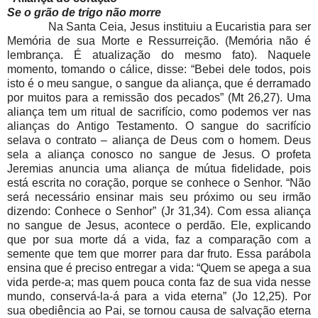
Se o grão de trigo não morre
Na Santa Ceia, Jesus instituiu a Eucaristia para ser
Memória de sua Morte e Ressurreição. (Memória não é
lembrança. É atualização do mesmo fato). Naquele
momento, tomando o cálice, disse: “Bebei dele todos, pois
isto é o meu sangue, o sangue da aliança, que é derramado
por muitos para a remissão dos pecados” (Mt 26,27). Uma
aliança tem um ritual de sacrifício, como podemos ver nas
alianças do Antigo Testamento. O sangue do sacrifício
selava o contrato – aliança de Deus com o homem. Deus
sela a aliança conosco no sangue de Jesus. O profeta
Jeremias anuncia uma aliança de mútua fidelidade, pois
está escrita no coração, porque se conhece o Senhor. “Não
será necessário ensinar mais seu próximo ou seu irmão
dizendo: Conhece o Senhor” (Jr 31,34). Com essa aliança
no sangue de Jesus, acontece o perdão. Ele, explicando
que por sua morte dá a vida, faz a comparação com a
semente que tem que morrer para dar fruto. Essa parábola
ensina que é preciso entregar a vida: “Quem se apega a sua
vida perde-a; mas quem pouca conta faz de sua vida nesse
mundo, conservá-la-á para a vida eterna” (Jo 12,25). Por
sua obediência ao Pai, se tornou causa de salvação eterna