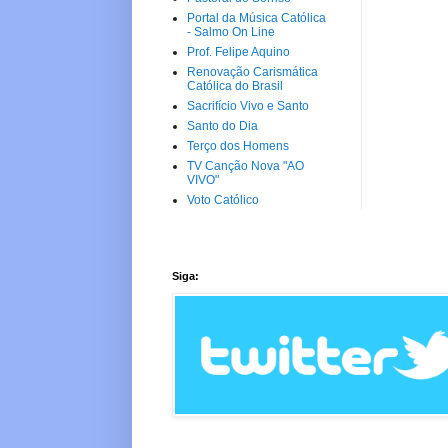
Portal da Música Católica
- Salmo On Line
Prof. Felipe Aquino
Renovação Carismática
Católica do Brasil
Sacrifício Vivo e Santo
Santo do Dia
Terço dos Homens
TV Canção Nova "AO
VIVO"
Voto Católico
Siga: