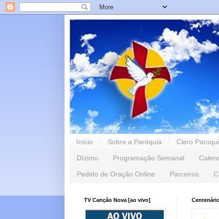
Início
Sobre a Paróquia
Clero Paroqui
Dízimo
Programação Semanal
Calen
Pedido de Oração Online
Parceiros
C
TV Canção Nova [ao vivo]
Centenári