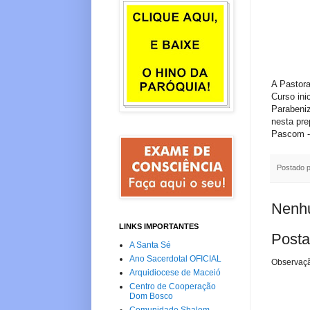
A Pastora
Curso ini
Parabeni
nesta pre
Pascom 
Postado 
Nenhu
LINKS IMPORTANTES
Posta
A Santa Sé
Ano Sacerdotal OFICIAL
Observaçã
Arquidiocese de Maceió
Centro de Cooperação
Dom Bosco