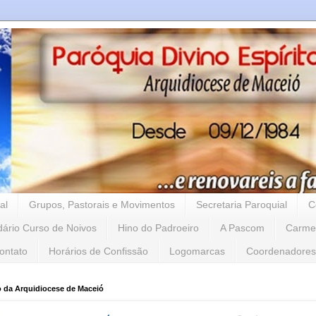
al
Grupos, Pastorais e Movimentos
Secretaria Paroquial
C
dário Curso de Noivos
Hino do Padroeiro
A Pascom
Carme
ontato
Horários de Confissão
Logomarcas
Coordenadores
o da Arquidiocese de Maceió