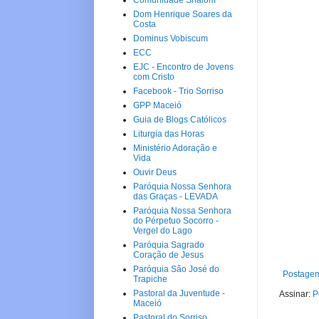
Comunidade Shalom
Dom Henrique Soares da
Costa
Dominus Vobiscum
ECC
EJC - Encontro de Jovens
com Cristo
Facebook - Trio Sorriso
GPP Maceió
Guia de Blogs Católicos
Liturgia das Horas
Ministério Adoração e
Vida
Ouvir Deus
Paróquia Nossa Senhora
das Graças - LEVADA
Paróquia Nossa Senhora
do Pérpetuo Socorro -
Vergel do Lago
Paróquia Sagrado
Coração de Jesus
Paróquia São José do
Postagem
Trapiche
Pastoral da Juventude -
Assinar:
P
Maceió
Pastoral do Sorriso