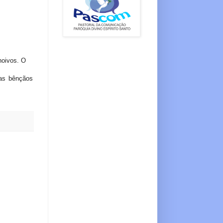
noivos. O
tas bênçãos