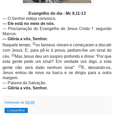
Evangelho do dia -
Mc 8,11-13
—
O Senhor esteja convosco.
—
Ele está no meio de nós.
— Proclamação do Evangelho de Jesus Cristo † segundo
Marcos.
—
Glória a vós, Senhor.
11
Naquele tempo,
os fariseus vieram e começaram a discutir
com Jesus. E, para pô-lo à prova, pediam-lhe um sinal do
12
céu.
Mas Jesus deu um suspiro profundo e disse: “Por que
esta gente pede um sinal? Em verdade vos digo, a esta
13
gente não será dado nenhum sinal”.
E, deixando-os,
Jesus entrou de novo na barca e se dirigiu para a outra
margem.
— Palavra da Salvação.
—
Glória a vós, Senhor.
Unknown
às
04:00
Compartilhar