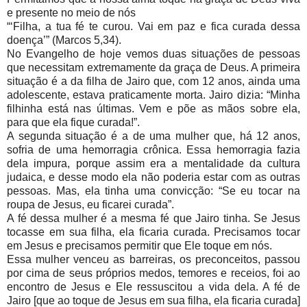
e presente no meio de nós
“‘Filha, a tua fé te curou. Vai em paz e fica curada dessa
doença’” (Marcos 5,34).
No Evangelho de hoje vemos duas situações de pessoas
que necessitam extremamente da graça de Deus. A primeira
situação é a da filha de Jairo que, com 12 anos, ainda uma
adolescente, estava praticamente morta. Jairo dizia: “Minha
filhinha está nas últimas. Vem e põe as mãos sobre ela,
para que ela fique curada!”.
A segunda situação é a de uma mulher que, há 12 anos,
sofria de uma hemorragia crônica. Essa hemorragia fazia
dela impura, porque assim era a mentalidade da cultura
judaica, e desse modo ela não poderia estar com as outras
pessoas. Mas, ela tinha uma convicção: “Se eu tocar na
roupa de Jesus, eu ficarei curada”.
A fé dessa mulher é a mesma fé que Jairo tinha. Se Jesus
tocasse em sua filha, ela ficaria curada. Precisamos tocar
em Jesus e precisamos permitir que Ele toque em nós.
Essa mulher venceu as barreiras, os preconceitos, passou
por cima de seus próprios medos, temores e receios, foi ao
encontro de Jesus e Ele ressuscitou a vida dela. A fé de
Jairo [que ao toque de Jesus em sua filha, ela ficaria curada]