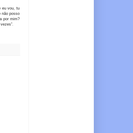
 eu vou, tu
e não posso
da por mim?
 vezes”.