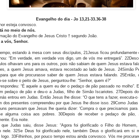
Evangelho do dia -
Jo 13,21-33.36-38
or esteja convosco.
tá no meio de nós.
mação do Evangelho de Jesus Cristo † segundo João.
 a vós, Senhor.
tempo, estando à mesa com seus discípulos, 21Jesus ficou profundamente
hou: “Em verdade, em verdade vos digo, um de vós me entregará”. 22Desc
ulos olhavam uns para os outros, pois não sabiam de quem Jesus estava fal
es, a quem Jesus amava, estava recostado ao lado de Jesus. 24Simão Pe
 para que ele procurasse saber de quem Jesus estava falando. 25Então, o
o-se sobre o peito de Jesus, perguntou-lhe: “Senhor, quem é?”
respondeu: “É aquele a quem eu der o pedaço de pão passado no molho”. 
m pedaço de pão e deu-o a Judas, filho de Simão Iscariotes. 27Depois d
nás entrou em Judas. Então Jesus lhe disse: “O que tens a fazer, executa-o 
 dos presentes compreendeu por que Jesus lhe disse isso. 29Como Judas
guns pensavam que Jesus lhe queria dizer: ‘Compra o que precisamos para a
e alguma coisa aos pobres. 30Depois de receber o pedaço de pão, 
ente. Era noite.
 que Judas saiu, disse Jesus: “Agora foi glorificado o Filho do Homem,
do nele. 32Se Deus foi glorificado nele, também Deus o glorificará em si
rá logo. 33Filhinhos, por pouco tempo estou ainda convosco. Vós me procurar