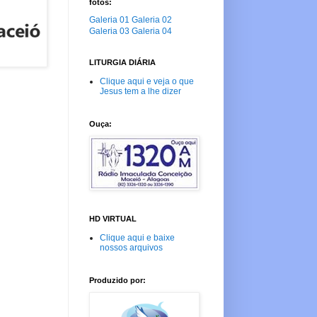
fotos:
Galeria 01
Galeria 02
Galeria 03
Galeria 04
LITURGIA DIÁRIA
Clique aqui e veja o que
Jesus tem a lhe dizer
Ouça:
HD VIRTUAL
Clique aqui e baixe
nossos arquivos
Produzido por: