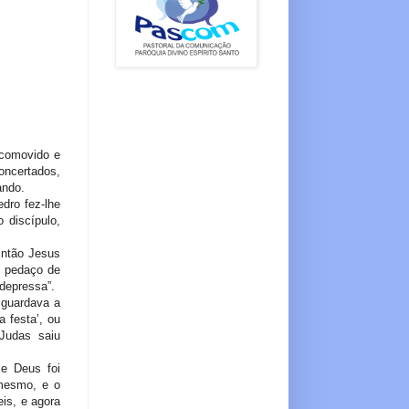
 comovido e
oncertados,
ando.
dro fez-lhe
 discípulo,
Então Jesus
o pedaço de
depressa”.
 guardava a
 festa’, ou
Judas saiu
 e Deus foi
 mesmo, e o
eis, e agora