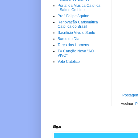
Portal da Música Católica
- Salmo On Line
Prof. Felipe Aquino
Renovação Carismática
Católica do Brasil
Sacrifício Vivo e Santo
Santo do Dia
Terço dos Homens
TV Canção Nova "AO
VIVO"
Voto Católico
Postagem
Assinar:
P
Siga: