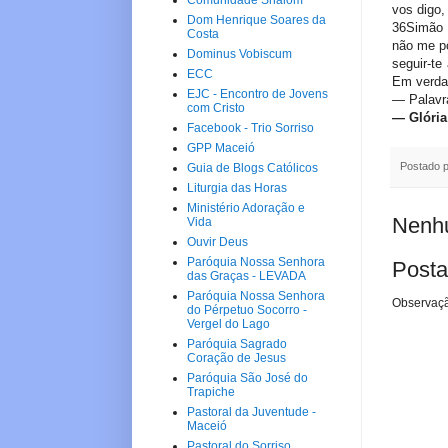
Comunidade Shalom
vos digo,
Dom Henrique Soares da
36Simão P
Costa
não me po
Dominus Vobiscum
seguir-te
ECC
Em verdad
EJC - Encontro de Jovens
— Palavr
com Cristo
— Glória
Facebook - Trio Sorriso
GPP Maceió
Postado 
Guia de Blogs Católicos
Liturgia das Horas
Ministério Adoração e
Nenhu
Vida
Ouvir Deus
Paróquia Nossa Senhora
Posta
das Graças - LEVADA
Paróquia Nossa Senhora
Observaçã
do Pérpetuo Socorro -
Vergel do Lago
Paróquia Sagrado
Coração de Jesus
Paróquia São José do
Trapiche
Pastoral da Juventude -
Maceió
Pastoral do Sorriso