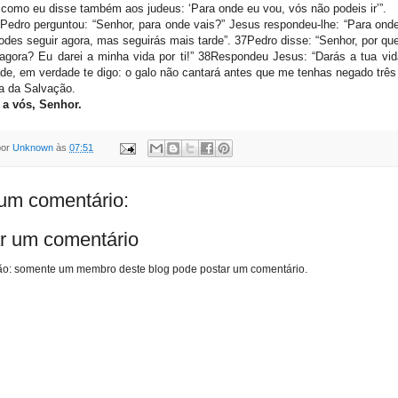
 como eu disse também aos judeus: ‘Para onde eu vou, vós não podeis ir’”.
edro perguntou: “Senhor, para onde vais?” Jesus respondeu-lhe: “Para onde
des seguir agora, mas seguirás mais tarde”. 37Pedro disse: “Senhor, por qu
 agora? Eu darei a minha vida por ti!” 38Respondeu Jesus: “Darás a tua vi
e, em verdade te digo: o galo não cantará antes que me tenhas negado três
a da Salvação.
 a vós, Senhor.
por
Unknown
às
07:51
m comentário:
r um comentário
o: somente um membro deste blog pode postar um comentário.