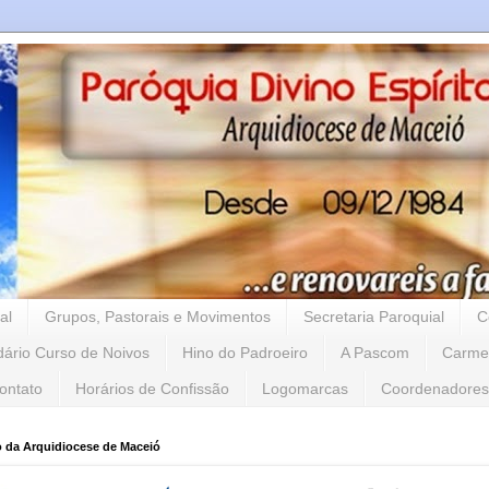
al
Grupos, Pastorais e Movimentos
Secretaria Paroquial
C
dário Curso de Noivos
Hino do Padroeiro
A Pascom
Carme
ontato
Horários de Confissão
Logomarcas
Coordenadores
o da Arquidiocese de Maceió