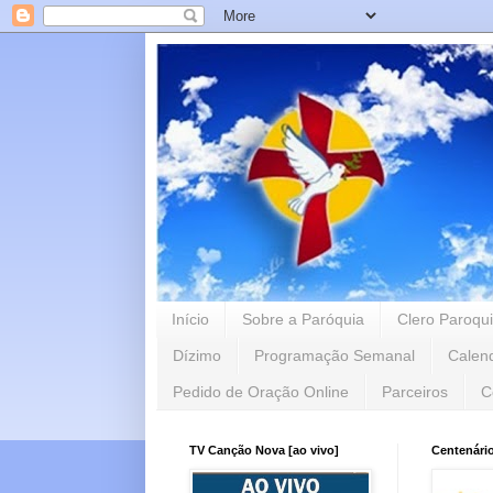
Início
Sobre a Paróquia
Clero Paroqui
Dízimo
Programação Semanal
Calen
Pedido de Oração Online
Parceiros
C
TV Canção Nova [ao vivo]
Centenári