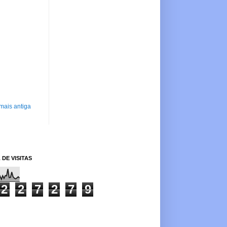
mais antiga
 DE VISITAS
2
2
7
2
7
9