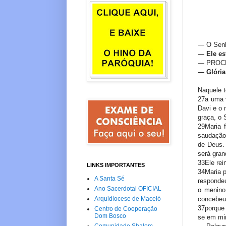
— O Senh
—
Ele es
— PROCLA
—
Glória
Naquele t
27a uma 
Davi e o 
graça, o 
29Maria 
saudação.
de Deus.
será gran
33Ele rei
LINKS IMPORTANTES
34Maria 
A Santa Sé
respondeu
Ano Sacerdotal OFICIAL
o menino
concebeu
Arquidiocese de Maceió
37porque 
Centro de Cooperação
Dom Bosco
se em mim