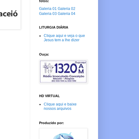
fotos:
Galeria 01
Galeria 02
Galeria 03
Galeria 04
LITURGIA DIÁRIA
Clique aqui e veja o que
Jesus tem a lhe dizer
Ouça:
HD VIRTUAL
Clique aqui e baixe
nossos arquivos
Produzido por: