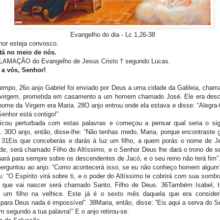
Evangelho do dia -
Lc 1,26-38
or esteja convosco.
tá no meio de nós.
MAÇÃO do Evangelho de Jesus Cristo † segundo Lucas.
 a vós, Senhor!
empo, 26o anjo Gabriel foi enviado por Deus a uma cidade da Galileia, cham
virgem, prometida em casamento a um homem chamado José. Ele era desc
nome da Virgem era Maria. 28O anjo entrou onde ela estava e disse: “Alegra-
Senhor está contigo!”
ficou perturbada com estas palavras e começou a pensar qual seria o sig
 30O anjo, então, disse-lhe: “Não tenhas medo, Maria, porque encontraste g
 31Eis que conceberás e darás à luz um filho, a quem porás o nome de J
de, será chamado Filho do Altíssimo, e o Senhor Deus lhe dará o trono de se
nará para sempre sobre os descendentes de Jacó, e o seu reino não terá fim”
perguntou ao anjo: “Como acontecerá isso, se eu não conheço homem algum
: “O Espírito virá sobre ti, e o poder do Altíssimo te cobrirá com sua sombr
 que vai nascer será chamado Santo, Filho de Deus. 36Também Isabel, t
 um filho na velhice. Este já é o sexto mês daquela que era considera
para Deus nada é impossível”. 38Maria, então, disse: “Eis aqui a serva do S
 segundo a tua palavra!” E o anjo retirou-se.