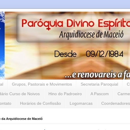
al
Grupos, Pastorais e Movimentos
Secretaria Paroquial
C
dário Curso de Noivos
Hino do Padroeiro
A Pascom
Carme
ontato
Horários de Confissão
Logomarcas
Coordenadores
o da Arquidiocese de Maceió