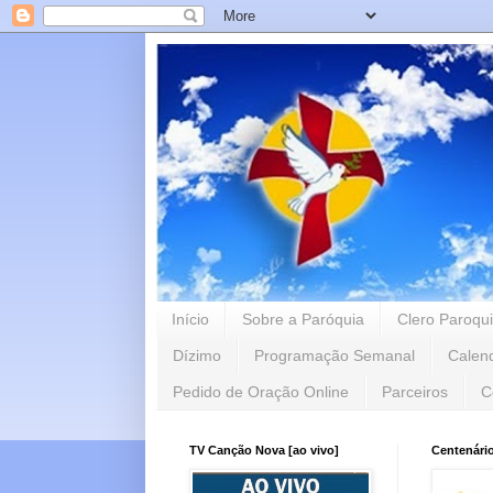
Início
Sobre a Paróquia
Clero Paroqui
Dízimo
Programação Semanal
Calen
Pedido de Oração Online
Parceiros
C
TV Canção Nova [ao vivo]
Centenári