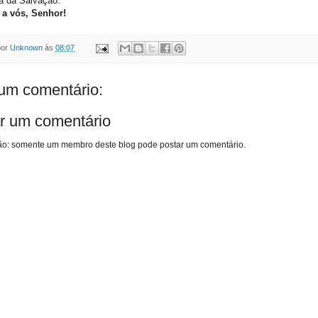
a da Salvação.
 a vós, Senhor!
por
Unknown
às
08:07
m comentário:
r um comentário
o: somente um membro deste blog pode postar um comentário.