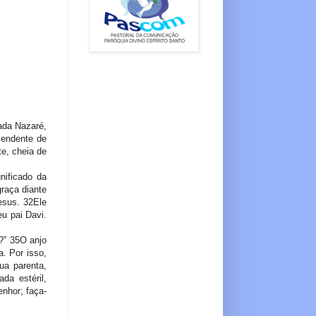
ada Nazaré,
endente de
te, cheia de
nificado da
raça diante
esus. 32Ele
u pai Davi.
.
?” 35O anjo
a. Por isso,
ua parenta,
da estéril,
enhor; faça-