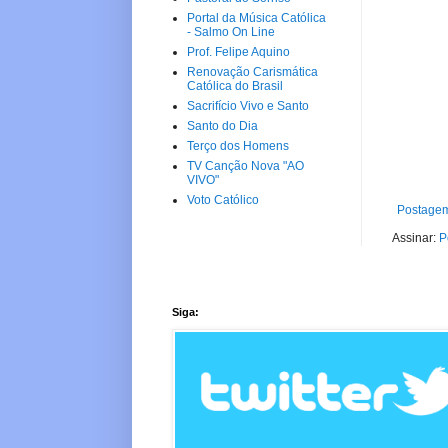
Portal da Música Católica
- Salmo On Line
Prof. Felipe Aquino
Renovação Carismática
Católica do Brasil
Sacrifício Vivo e Santo
Santo do Dia
Terço dos Homens
TV Canção Nova "AO
VIVO"
Voto Católico
Postagem
Assinar:
P
Siga: