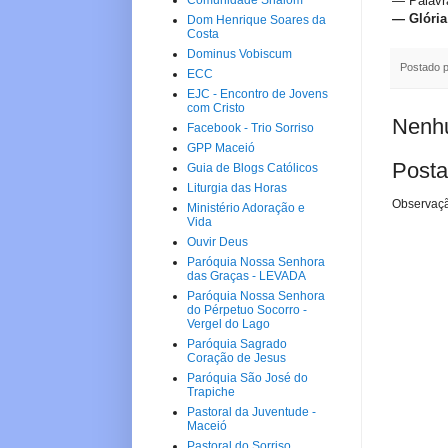
— Palavr
Comunidade Shalom
—
Glória
Dom Henrique Soares da
Costa
Dominus Vobiscum
Postado 
ECC
EJC - Encontro de Jovens
com Cristo
Nenhu
Facebook - Trio Sorriso
GPP Maceió
Posta
Guia de Blogs Católicos
Liturgia das Horas
Observaçã
Ministério Adoração e
Vida
Ouvir Deus
Paróquia Nossa Senhora
das Graças - LEVADA
Paróquia Nossa Senhora
do Pérpetuo Socorro -
Vergel do Lago
Paróquia Sagrado
Coração de Jesus
Paróquia São José do
Trapiche
Pastoral da Juventude -
Maceió
Pastoral do Sorriso