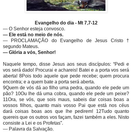
Evangelho do dia -
Mt 7,7-12
— O Senhor esteja convosco.
—
Ele está no meio de nós.
— PROCLAMAÇÃO do Evangelho de Jesus Cristo †
segundo Mateus.
—
Glória a vós, Senhor!
Naquele tempo, disse Jesus aos seus discípulos: “Pedi e
vos será dado! Procurai e achareis! Batei e a porta vos será
aberta! 8Pois todo aquele que pede recebe; quem procura
encontra; e a quem bate a porta será aberta.
9Quem de vós dá ao filho uma pedra, quando ele pede um
pão? 10Ou lhe dá uma cobra, quando ele pede um peixe?
11Ora, se vós, que sois maus, sabeis dar coisas boas a
vossos filhos, quanto mais vosso Pai que está nos céus
dará coisas boas aos que lhe pedirem! 12Tudo quanto
quereis que os outros vos façam, fazei também a eles. Nisto
consiste a Lei e os Profetas”.
— Palavra da Salvação.