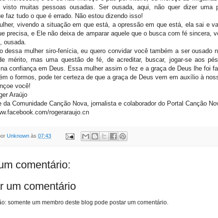
 visto muitas pessoas ousadas. Ser ousada, aqui, não quer dizer uma 
e faz tudo o que é errado. Não estou dizendo isso!
lher, vivendo a situação em que está, a opressão em que está, ela sai e va
e precisa, e Ele não deixa de amparar aquele que o busca com fé sincera, ve
, ousada.
 dessa mulher siro-fenícia, eu quero convidar você também a ser ousado n
de mérito, mas uma questão de fé, de acreditar, buscar, jogar-se aos pé
 na confiança em Deus. Essa mulher assim o fez e a graça de Deus lhe foi fa
m o formos, pode ter certeza de que a graça de Deus vem em auxílio à noss
nçoe você!
er Araújo
 da Comunidade Canção Nova, jornalista e colaborador do Portal Canção No
ww.facebook.com/rogeraraujo.cn
por
Unknown
às
07:43
m comentário:
r um comentário
o: somente um membro deste blog pode postar um comentário.