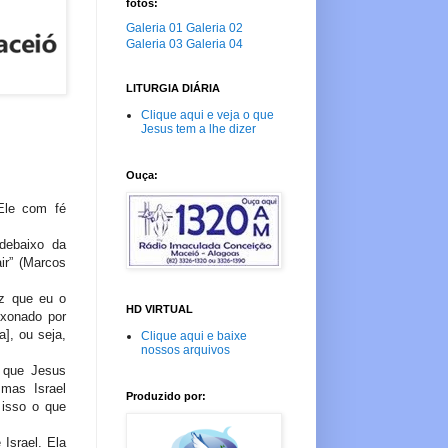
fotos:
Galeria 01
Galeria 02
Galeria 03
Galeria 04
LITURGIA DIÁRIA
Clique aqui e veja o que
Jesus tem a lhe dizer
Ouça:
Ele com fé
debaixo da
ir” (Marcos
z que eu o
HD VIRTUAL
ixonado por
a], ou seja,
Clique aqui e baixe
nossos arquivos
r que Jesus
 mas Israel
Produzido por:
 isso o que
Israel. Ela