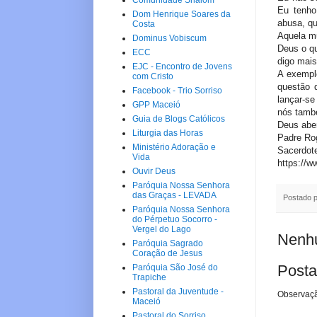
Comunidade Shalom
Eu tenho
Dom Henrique Soares da
abusa, qu
Costa
Aquela mu
Dominus Vobiscum
Deus o qu
ECC
digo mais
EJC - Encontro de Jovens
A exemplo
com Cristo
questão 
Facebook - Trio Sorriso
lançar-se
GPP Maceió
nós també
Guia de Blogs Católicos
Deus abe
Liturgia das Horas
Padre Rog
Ministério Adoração e
Sacerdote
Vida
https://w
Ouvir Deus
Paróquia Nossa Senhora
das Graças - LEVADA
Postado 
Paróquia Nossa Senhora
do Pérpetuo Socorro -
Vergel do Lago
Nenhu
Paróquia Sagrado
Coração de Jesus
Posta
Paróquia São José do
Trapiche
Pastoral da Juventude -
Observaçã
Maceió
Pastoral do Sorriso