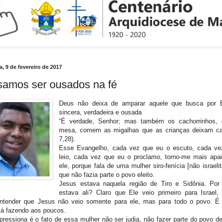
a, 9 de fevereiro de 2017
samos ser ousados na fé
Deus não deixa de amparar aquele que busca por 
sincera, verdadeira e ousada
“É verdade, Senhor; mas também os cachorrinhos, 
mesa, comem as migalhas que as crianças deixam ca
7,28).
Esse Evangelho, cada vez que eu o escuto, cada ve
leio, cada vez que eu o proclamo, torno-me mais apa
ele, porque fala de uma mulher siro-fenícia [não israelit
que não fazia parte o povo eleito.
Jesus estava naquela região de Tiro e Sidônia. Po
estava ali? Claro que Ele veio primeiro para Israel,
entender que Jesus não veio somente para ele, mas para todo o povo. É
tá fazendo aos poucos.
ressiona é o fato de essa mulher não ser judia, não fazer parte do povo de 