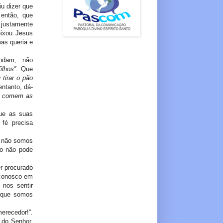
iu dizer que
 então, que
 justamente
eixou Jesus
mas queria e
ndam, não
ilhos”
. Que
tirar o pão
entanto, dá-
s comem as
ue as suas
fé precisa
e não somos
o não pode
er procurado
 conosco em
nos sentir
e que somos
erecedor!”.
 do Senhor.