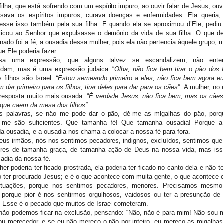
ilha, que está sofrendo com um espírito impuro; ao ouvir falar de Jesus, ouv
lsava os espíritos impuros, curava doenças e enfermidades. Ela queria,
zesse isso também pela sua filha. E quando ela se aproximou d’Ele, pediu
plicou ao Senhor que expulsasse o demônio da vida de sua filha. O que d
nado foi a fé, a ousadia dessa mulher, pois ela não pertencia àquele grupo, 
ue Ele poderia fazer.
sa uma expressão, que alguns talvez se escandalizem, não ente
dam, mas é uma expressão judaica: “
Olha, não fica bem tirar o pão dos f
s filhos são Israel.
“Estou semeando primeiro a eles, não fica bem agora eu 
m dar primeiro para os filhos, tirar deles para dar para os cães”.
A mulher, no 
resposta muito mais ousada: “
É
verdade Jesus, não fica bem, mas os cãe
 que caem da mesa dos filhos”
.
s palavras, se não me pode dar o pão, dê-me as migalhas do pão, porq
 me são suficientes. Que tamanha fé! Que tamanha ousadia! Porque a 
 ousadia, e a ousadia nos chama a colocar a nossa fé para fora.
eus irmãos, nós nos sentimos pecadores, indignos, excluídos, sentimos qu
res de tamanha graça, de tamanha ação de Deus na nossa vida, mas iss
usadia da nossa fé.
er poderia ter ficado prostrada, ela poderia ter ficado no canto dela e não t
 ter procurado Jesus; e é o que acontece com muita gente, o que acontece
ituações, porque nos sentimos pecadores, menores. Precisamos mesmo 
 porque pior é nos sentirmos orgulhosos, vaidosos ou ter a presunção d
 Esse é o pecado que muitos de Israel cometeram.
ão podemos ficar na exclusão, pensando: “Não, não é para mim! Não sou m
u merecedor, e se eu não mereço o pão por inteiro, eu mereço as migalhas