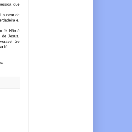
pessoa que
i buscar de
rdadeira e,
a fé. Não é
s de Jesus,
vorável. Se
a fé.
va.