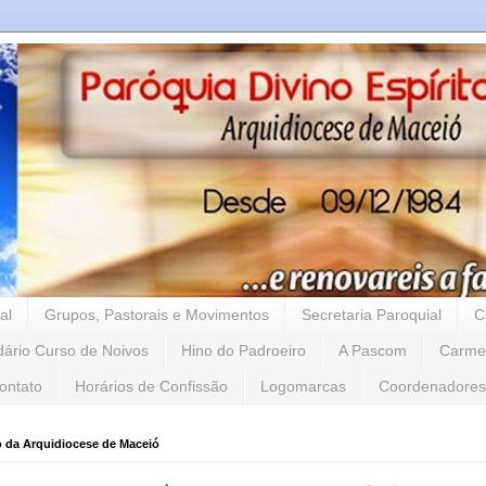
al
Grupos, Pastorais e Movimentos
Secretaria Paroquial
C
dário Curso de Noivos
Hino do Padroeiro
A Pascom
Carme
ontato
Horários de Confissão
Logomarcas
Coordenadores
o da Arquidiocese de Maceió