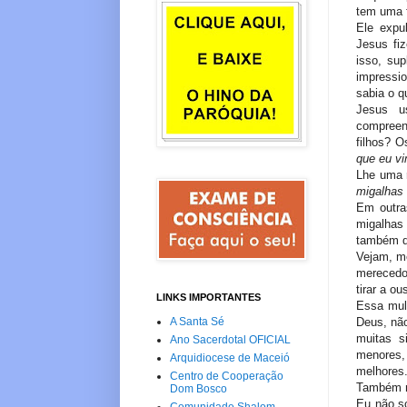
tem uma f
Ele expu
Jesus fi
isso, su
impressio
sabia o q
Jesus u
compreen
filhos? O
que eu vi
Lhe uma 
migalhas
Em outra
migalhas
também da
Vejam, m
merecedo
tirar a o
LINKS IMPORTANTES
Essa mulh
Deus, não
A Santa Sé
muitas s
Ano Sacerdotal OFICIAL
menores,
Arquidiocese de Maceió
melhores.
Centro de Cooperação
Também n
Dom Bosco
Eu não so