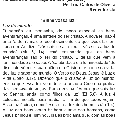
Pe. Luiz Carlos de Oliveira
Redentorista
“Brilhe vossa luz!”
Luz do mundo
O sermão da montanha, de modo especial as bem-
aventuranças, é uma síntese do ser cristão. A nova lei não é
uma “ordem”, mas o reconhecimento do que Deus faz em
cada um. Ao dizer “vós sois o sal a terra... vós sois a luz do
mundo” (Mt 5,1.14), está ensinando que as bem-
aventuranças são o ser do cristão. É delas que vem a
luminosidade e o sabor. A “salubridade e a luminosidade” do
discípulo vêm de sua união com Cristo que, com sua vida,
deu luz e sabor ao mundo. O Verbo de Deus, Jesus, é Luz e
Vida (João 8,12). Dizendo que o cristão é luz do mundo,
ensina que essa luz vem de sua união a Cristo na prática
das bem-aventuranças. Paulo ensina: “Agora que sois luz
no Senhor, andai como filhos da luz” (Ef 5,8). A luz é
colocada no alto para irradiar a fim de que todos vejam.
Essa luz é vida, como Jesus era a luz dos homens (Jo 1,4).
A luz das boas obras brilhará diante dos homens, como
Jesus brilhou e iluminou. Isaias proclama que, com as boas