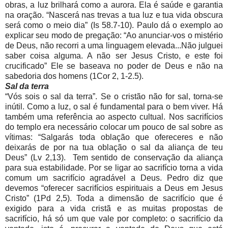
obras, a luz brilhará como a aurora. Ela é saúde e garantia
na oração. “Nascerá nas trevas a tua luz e tua vida obscura
será como o meio dia” (Is 58.7-10). Paulo dá o exemplo ao
explicar seu modo de pregação: “Ao anunciar-vos o mistério
de Deus, não recorri a uma linguagem elevada...Não julguei
saber coisa alguma. A não ser Jesus Cristo, e este foi
crucificado” Ele se baseava no poder de Deus e não na
sabedoria dos homens (1Cor 2, 1-2.5).
Sal da terra
“Vós sois o sal da terra”. Se o cristão não for sal, torna-se
inútil. Como a luz, o sal é fundamental para o bem viver. Há
também uma referência ao aspecto cultual. Nos sacrifícios
do templo era necessário colocar um pouco de sal sobre as
vítimas: “Salgarás toda oblação que ofereceres e não
deixarás de por na tua oblação o sal da aliança de teu
Deus” (Lv 2,13). Tem sentido de conservação da aliança
para sua estabilidade. Por se ligar ao sacrifício torna a vida
comum um sacrifício agradável a Deus. Pedro diz que
devemos “oferecer sacrifícios espirituais a Deus em Jesus
Cristo” (1Pd 2,5). Toda a dimensão de sacrifício que é
exigido para a vida cristã e as muitas propostas de
sacrifício, há só um que vale por completo: o sacrifício da