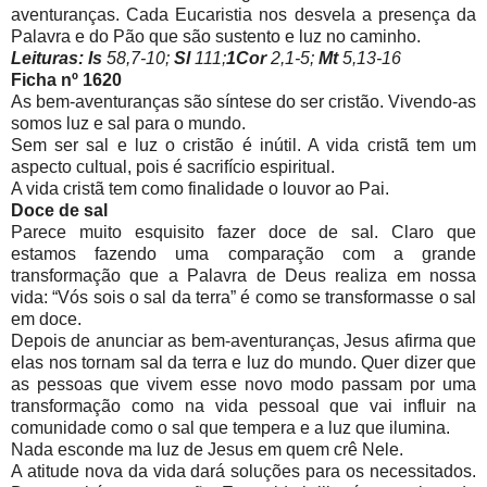
aventuranças. Cada Eucaristia nos desvela a presença da
Palavra e do Pão que são sustento e luz no caminho.
Leituras:
Is
58,7-10;
Sl
111;
1Cor
2,1-5;
Mt
5,13-16
Ficha nº 1620
As bem-aventuranças são síntese do ser cristão. Vivendo-as
somos luz e sal para o mundo.
Sem ser sal e luz o cristão é inútil. A vida cristã tem um
aspecto cultual, pois é sacrifício espiritual.
A vida cristã tem como finalidade o louvor ao Pai.
Doce de sal
Parece muito esquisito fazer doce de sal. Claro que
estamos fazendo uma comparação com a grande
transformação que a Palavra de Deus realiza em nossa
vida: “Vós sois o sal da terra” é como se transformasse o sal
em doce.
Depois de anunciar as bem-aventuranças, Jesus afirma que
elas nos tornam sal da terra e luz do mundo. Quer dizer que
as pessoas que vivem esse novo modo passam por uma
transformação como na vida pessoal que vai influir na
comunidade como o sal que tempera e a luz que ilumina.
Nada esconde ma luz de Jesus em quem crê Nele.
A atitude nova da vida dará soluções para os necessitados.