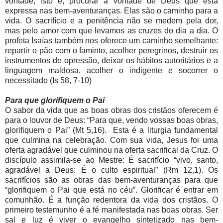
vontade, isto é, procurar a vontade de Deus que está
expressa nas bem-aventuranças. Elas são o caminho para a
vida. O sacrifício e a penitência não se medem pela dor,
mas pelo amor com que levamos as cruzes do dia a dia. O
profeta Isaías também nos oferece um caminho semelhante:
repartir o pão com o faminto, acolher peregrinos, destruir os
instrumentos de opressão, deixar os hábitos autoritários e a
linguagem maldosa, acolher o indigente e socorrer o
necessitado (Is 58, 7-10)
Para que glorifiquem o Pai
O sabor da vida que as boas obras dos cristãos oferecem é
para o louvor de Deus: “Para que, vendo vossas boas obras,
glorifiquem o Pai” (Mt 5,16). Esta é a liturgia fundamental
que culmina na celebração. Com sua vida, Jesus foi uma
oferta agradável que culminou na oferta sacrifical da Cruz. O
discípulo assimila-se ao Mestre: É sacrifício “vivo, santo,
agradável a Deus: É o culto espiritual” (Rm 12,1). Os
sacrifícios são as obras das bem-aventuranças para que
“glorifiquem o Pai que está no céu”. Glorificar é entrar em
comunhão. É a função redentora da vida dos cristãos. O
primeiro testemunho é a fé manifestada nas boas obras. Ser
sal e luz é viver o evangelho sintetizado nas bem-