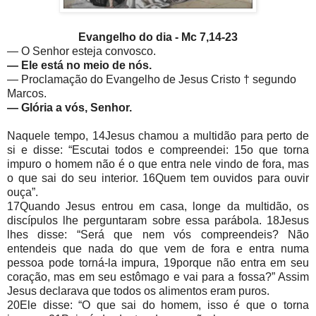
Evangelho do dia -
Mc 7,14-23
—
O Senhor esteja convosco.
—
Ele está no meio de nós.
— Proclamação do Evangelho de Jesus Cristo † segundo
Marcos.
—
Glória a vós, Senhor.
Naquele tempo, 14Jesus chamou a multidão para perto de
si e disse: “Escutai todos e compreendei: 15o que torna
impuro o homem não é o que entra nele vindo de fora, mas
o que sai do seu interior. 16Quem tem ouvidos para ouvir
ouça”.
17Quando Jesus entrou em casa, longe da multidão, os
discípulos lhe perguntaram sobre essa parábola. 18Jesus
lhes disse: “Será que nem vós compreendeis? Não
entendeis que nada do que vem de fora e entra numa
pessoa pode torná-la impura, 19porque não entra em seu
coração, mas em seu estômago e vai para a fossa?” Assim
Jesus declarava que todos os alimentos eram puros.
20Ele disse: “O que sai do homem, isso é que o torna