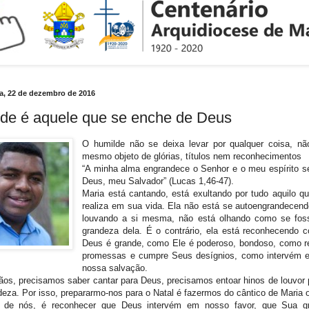
ra, 22 de dezembro de 2016
de é aquele que se enche de Deus
O humilde não se deixa levar por qualquer coisa, nã
mesmo objeto de glórias, títulos nem reconhecimentos
“A minha alma engrandece o Senhor e o meu espírito s
Deus, meu Salvador” (Lucas 1,46-47).
Maria está cantando, está exultando por tudo aquilo q
realiza em sua vida. Ela não está se autoengrandecend
louvando a si mesma, não está olhando como se fos
grandeza dela. É o contrário, ela está reconhecendo
Deus é grande, como Ele é poderoso, bondoso, como r
promessas e cumpre Seus desígnios, como intervém 
nossa salvação.
os, precisamos saber cantar para Deus, precisamos entoar hinos de louvor p
eza. Por isso, prepararmo-nos para o Natal é fazermos do cântico de Maria o
de nós, é reconhecer que Deus intervém em nosso favor, que Sua g