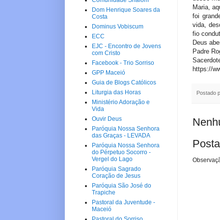
Comunidade Shalom
Maria, aq
Dom Henrique Soares da
foi grand
Costa
vida, de
Dominus Vobiscum
fio condu
ECC
Deus abe
EJC - Encontro de Jovens
Padre Rog
com Cristo
Sacerdote
Facebook - Trio Sorriso
https://w
GPP Maceió
Guia de Blogs Católicos
Liturgia das Horas
Postado 
Ministério Adoração e
Vida
Ouvir Deus
Nenhu
Paróquia Nossa Senhora
das Graças - LEVADA
Posta
Paróquia Nossa Senhora
do Pérpetuo Socorro -
Vergel do Lago
Observaçã
Paróquia Sagrado
Coração de Jesus
Paróquia São José do
Trapiche
Pastoral da Juventude -
Maceió
Pastoral do Sorriso