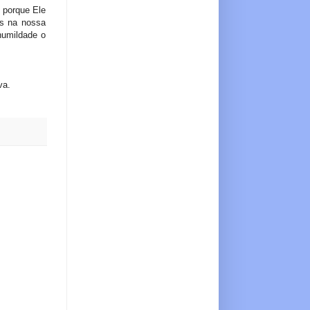
 porque Ele
as na nossa
humildade o
va.