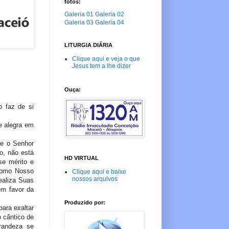
fotos:
Galeria 01
Galeria 02
Galeria 03
Galeria 04
LITURGIA DIÁRIA
Clique aqui e veja o que
Jesus tem a lhe dizer
Ouça:
o faz de si
e alegra em
ue o Senhor
o, não está
HD VIRTUAL
se mérito e
 como Nosso
Clique aqui e baixe
nossos arquivos
ealiza Suas
em favor da
Produzido por:
ara exaltar
 cântico de
randeza se