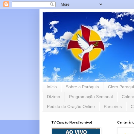
Início
Sobre a Paróquia
Clero Paroqui
Dízimo
Programação Semanal
Calen
Pedido de Oração Online
Parceiros
C
TV Canção Nova [ao vivo]
Centenári