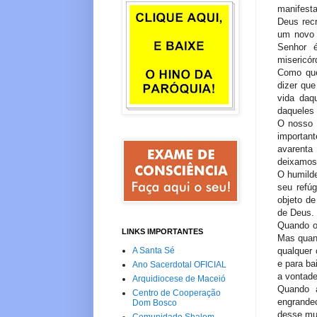
manifesta
Deus rec
um novo 
Senhor é
misericór
Como que
dizer qu
vida daq
daqueles 
O nosso 
important
avarenta
deixamos 
O humilde
seu refú
objeto de
de Deus.
Quando o
LINKS IMPORTANTES
Mas quan
qualquer 
A Santa Sé
e para ba
Ano Sacerdotal OFICIAL
a vontad
Arquidiocese de Maceió
Quando 
Centro de Cooperação
engrande
Dom Bosco
desse mu