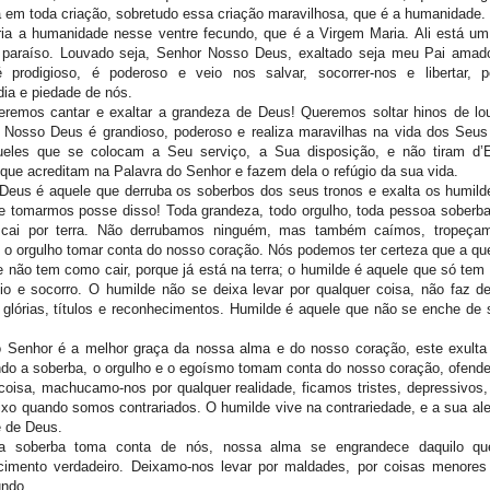
 em toda criação, sobretudo essa criação maravilhosa, que é a humanidade.
ria a humanidade nesse ventre fecundo, que é a Virgem Maria. Ali está um
paraíso. Louvado seja, Senhor Nosso Deus, exaltado seja meu Pai amad
 prodigioso, é poderoso e veio nos salvar, socorrer-nos e libertar, 
dia e piedade de nós.
remos cantar e exaltar a grandeza de Deus! Queremos soltar hinos de lo
e Nosso Deus é grandioso, poderoso e realiza maravilhas na vida dos Seus
ueles que se colocam a Seu serviço, a Sua disposição, e não tiram d’E
que acreditam na Palavra do Senhor e fazem dela o refúgio da sua vida.
Deus é aquele que derruba os soberbos dos seus tronos e exalta os humil
e tomarmos posse disso! Toda grandeza, todo orgulho, toda pessoa soberba
 cai por terra. Não derrubamos ninguém, mas também caímos, tropeça
o orgulho tomar conta do nosso coração. Nós podemos ter certeza que a que
 não tem como cair, porque já está na terra; o humilde é aquele que só te
gio e socorro. O humilde não se deixa levar por qualquer coisa, não faz 
 glórias, títulos e reconhecimentos. Humilde é aquele que não se enche de 
 Senhor é a melhor graça da nossa alma e do nosso coração, este exulta
do a soberba, o orgulho e o egoísmo tomam conta do nosso coração, ofend
coisa, machucamo-nos por qualquer realidade, ficamos tristes, depressivos,
ixo quando somos contrariados. O humilde vive na contrariedade, e a sua ale
e de Deus.
a soberba toma conta de nós, nossa alma se engrandece daquilo qu
cimento verdadeiro. Deixamo-nos levar por maldades, por coisas menores 
ndo.