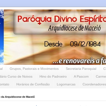
al
Grupos, Pastorais e Movimentos
Secretaria Paroquial
C
dário Curso de Noivos
Hino do Padroeiro
A Pascom
Carme
ontato
Horários de Confissão
Logomarcas
Coordenadores
o da Arquidiocese de Maceió