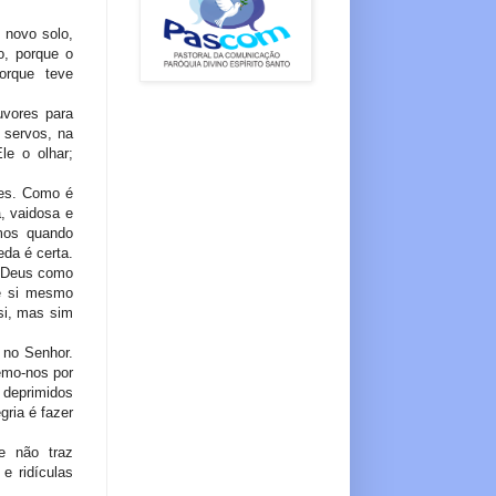
 novo solo,
o, porque o
porque teve
uvores para
 servos, na
le o olhar;
des. Como é
, vaidosa e
mos quando
da é certa.
m Deus como
de si mesmo
si, mas sim
 no Senhor.
emo-nos por
 deprimidos
gria é fazer
e não traz
e ridículas