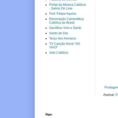
Portal da Música Católica
- Salmo On Line
Prof. Felipe Aquino
Renovação Carismática
Católica do Brasil
Sacrifício Vivo e Santo
Santo do Dia
Terço dos Homens
TV Canção Nova "AO
VIVO"
Voto Católico
Postagem
Assinar:
P
Siga: