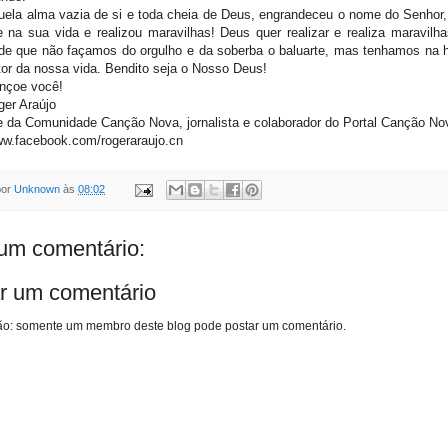
uela alma vazia de si e toda cheia de Deus, engrandeceu o nome do Senhor,
e na sua vida e realizou maravilhas! Deus quer realizar e realiza maravilh
sde que não façamos do orgulho e da soberba o baluarte, mas tenhamos na 
tor da nossa vida. Bendito seja o Nosso Deus!
nçoe você!
er Araújo
 da Comunidade Canção Nova, jornalista e colaborador do Portal Canção No
ww.facebook.com/rogeraraujo.cn
por
Unknown
às
08:02
m comentário:
r um comentário
o: somente um membro deste blog pode postar um comentário.