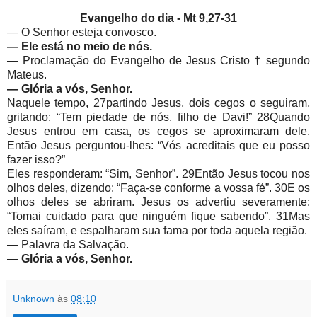
Evangelho do dia -
Mt 9,27-31
— O Senhor esteja convosco.
— Ele está no meio de nós.
— Proclamação do Evangelho de Jesus Cristo † segundo
Mateus.
— Glória a vós, Senhor.
Naquele tempo, 27partindo Jesus, dois cegos o seguiram,
gritando: “Tem piedade de nós, filho de Davi!” 28Quando
Jesus entrou em casa, os cegos se aproximaram dele.
Então Jesus perguntou-lhes: “Vós acreditais que eu posso
fazer isso?”
Eles responderam: “Sim, Senhor”. 29Então Jesus tocou nos
olhos deles, dizendo: “Faça-se conforme a vossa fé”. 30E os
olhos deles se abriram. Jesus os advertiu severamente:
“Tomai cuidado para que ninguém fique sabendo”. 31Mas
eles saíram, e espalharam sua fama por toda aquela região.
— Palavra da Salvação.
— Glória a vós, Senhor.
Unknown
às
08:10