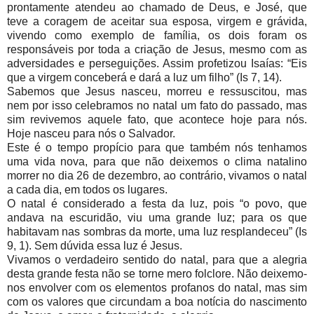
prontamente atendeu ao chamado de Deus, e José, que
teve a coragem de aceitar sua esposa, virgem e grávida,
vivendo como exemplo de família, os dois foram os
responsáveis por toda a criação de Jesus, mesmo com as
adversidades e perseguições. Assim profetizou Isaías: “Eis
que a virgem conceberá e dará a luz um filho” (Is 7, 14).
Sabemos que Jesus nasceu, morreu e ressuscitou, mas
nem por isso celebramos no natal um fato do passado, mas
sim revivemos aquele fato, que acontece hoje para nós.
Hoje nasceu para nós o Salvador.
Este é o tempo propício para que também nós tenhamos
uma vida nova, para que não deixemos o clima natalino
morrer no dia 26 de dezembro, ao contrário, vivamos o natal
a cada dia, em todos os lugares.
O natal é considerado a festa da luz, pois “o povo, que
andava na escuridão, viu uma grande luz; para os que
habitavam nas sombras da morte, uma luz resplandeceu” (Is
9, 1). Sem dúvida essa luz é Jesus.
Vivamos o verdadeiro sentido do natal, para que a alegria
desta grande festa não se torne mero folclore. Não deixemo-
nos envolver com os elementos profanos do natal, mas sim
com os valores que circundam a boa notícia do nascimento