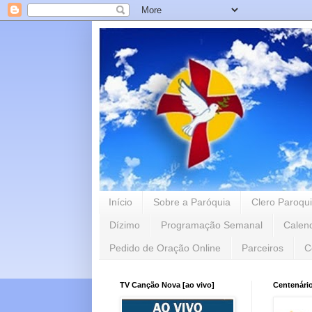
Início
Sobre a Paróquia
Clero Paroqui
Dízimo
Programação Semanal
Calen
Pedido de Oração Online
Parceiros
C
TV Canção Nova [ao vivo]
Centenári