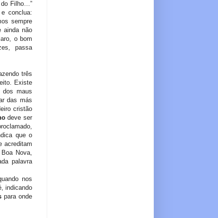
 do Filho…”
 e conclua:
emos sempre
e ainda não
laro, o bom
zes, passa
azendo três
ito. Existe
r dos maus
rar das más
iro cristão
ho
deve ser
proclamado,
ndica que o
e acreditam
a Boa Nova,
ada palavra
 quando nos
, indicando
s
para onde