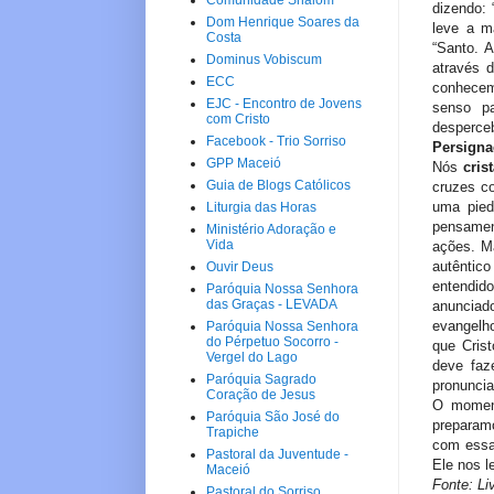
Comunidade Shalom
dizendo: 
Dom Henrique Soares da
leve a m
Costa
“Santo. 
Dominus Vobiscum
através 
ECC
conhecem 
EJC - Encontro de Jovens
senso p
com Cristo
desperceb
Facebook - Trio Sorriso
Persigna
GPP Maceió
Nós
cris
Guia de Blogs Católicos
cruzes co
uma pied
Liturgia das Horas
pensament
Ministério Adoração e
Vida
ações. Ma
autêntico
Ouvir Deus
entendido
Paróquia Nossa Senhora
das Graças - LEVADA
anunciado
evangelho
Paróquia Nossa Senhora
do Pérpetuo Socorro -
que Cris
Vergel do Lago
deve faz
Paróquia Sagrado
pronuncia
Coração de Jesus
O moment
Paróquia São José do
preparam
Trapiche
com essa
Pastoral da Juventude -
Ele nos l
Maceió
Fonte: Liv
Pastoral do Sorriso