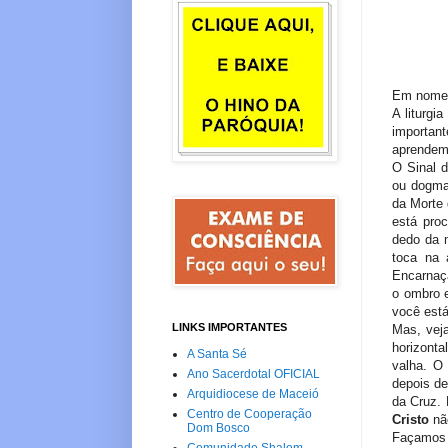
Em nome d
A liturgi
importan
aprendemo
O Sinal 
ou dogm
da Morte 
está pro
dedo da 
toca na 
Encarnaçã
o ombro e
você está
LINKS IMPORTANTES
Mas, vej
horizont
A Santa Sé
valha. O 
Ano Sacerdotal OFICIAL
depois de
Arquidiocese de Maceió
da Cruz. 
Centro de Cooperação
Cristo
nã
Dom Bosco
Façamos