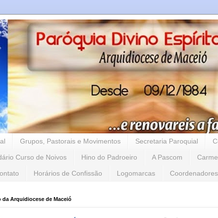
al
Grupos, Pastorais e Movimentos
Secretaria Paroquial
C
dário Curso de Noivos
Hino do Padroeiro
A Pascom
Carme
ontato
Horários de Confissão
Logomarcas
Coordenadores
o da Arquidiocese de Maceió