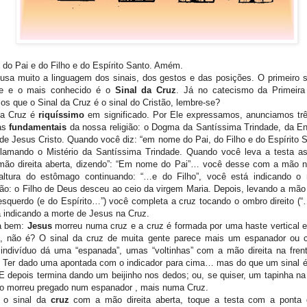
o Pai e do Filho e do Espírito Santo. Amém.
a usa muito a linguagem dos sinais, dos gestos e das posições. O primeiro s
te e o mais conhecido é o
Sinal da Cruz
. Já no catecismo da Primeir
s que o Sinal da Cruz é o sinal do Cristão, lembre-se?
da Cruz é
riquíssimo
em significado. Por Ele expressamos, anunciamos tr
as
fundamentais
da nossa religião: o Dogma da Santíssima Trindade, da E
de Jesus Cristo. Quando você diz: “em nome do Pai, do Filho e do Espírito S
clamando o Mistério da Santíssima Trindade. Quando você leva a testa a
mão direita aberta, dizendo”: “Em nome do Pai”… você desse com a mão na
altura do estômago continuando: “…e do Filho”, você está indicando o 
o: o Filho de Deus desceu ao ceio da virgem Maria. Depois, levando a mão d
squerdo (e do Espírito…”) você completa a cruz tocando o ombro direito (
 indicando a morte de Jesus na Cruz.
a bem:
Jesus
morreu numa cruz e a cruz é formada por uma haste vertical 
al, não é? O sinal da cruz de muita gente parece mais um espanador ou 
indivíduo dá uma “espanada”, umas “voltinhas” com a mão direita na frent
 Ter dado uma apontada com o indicador para cima… mas do que um sinal é 
E depois termina dando um beijinho nos dedos; ou, se quiser, um tapinha na
o morreu pregado num espanador , mais numa Cruz.
 o sinal da
cruz
com a mão direita aberta, toque a testa com a ponta 