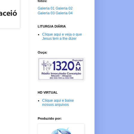
fotos:
Galeria 01
Galeria 02
Galeria 03
Galeria 04
LITURGIA DIÁRIA
Clique aqui e veja o que
Jesus tem a lhe dizer
Ouça:
HD VIRTUAL
Clique aqui e baixe
nossos arquivos
Produzido por: