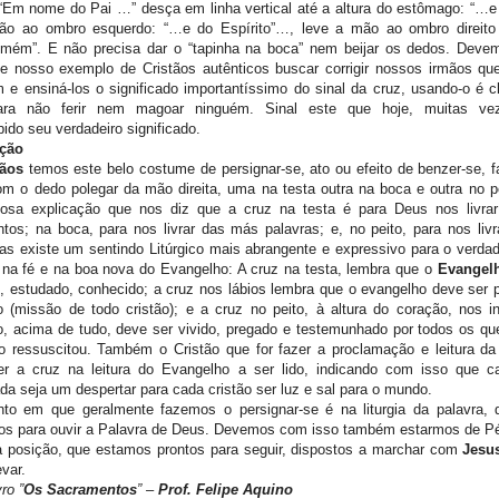
“Em nome do Pai …” desça em linha vertical até a altura do estômago: “…e
ão ao ombro esquerdo: “…e do Espírito”…, leve a mão ao ombro direito
Amém”. E não precisa dar o “tapinha na boca” nem beijar os dedos. Dev
de nosso exemplo de Cristãos autênticos buscar corrigir nossos irmãos qu
e ensiná-los o significado importantíssimo do sinal da cruz, usando-o é c
ara não ferir nem magoar ninguém. Sinal este que hoje, muitas ve
ido seu verdadeiro significado.
ção
tãos
temos este belo costume de persignar-se, ato ou efeito de benzer-se, f
m o dedo polegar da mão direita, uma na testa outra na boca e outra no pe
osa explicação que nos diz que a cruz na testa é para Deus nos livra
os; na boca, para nos livrar das más palavras; e, no peito, para nos liv
s existe um sentindo Litúrgico mais abrangente e expressivo para o verdade
 na fé e na boa nova do Evangelho: A cruz na testa, lembra que o
Evangel
, estudado, conhecido; a cruz nos lábios lembra que o evangelho deve ser 
 (missão de todo cristão); e a cruz no peito, à altura do coração, nos i
, acima de tudo, deve ser vivido, pregado e testemunhado por todos os qu
to ressuscitou. Também o Cristão que for fazer a proclamação e leitura d
er a cruz na leitura do Evangelho a ser lido, indicando com isso que c
da seja um despertar para cada cristão ser luz e sal para o mundo.
o em que geralmente fazemos o persignar-se é na liturgia da palavra,
os para ouvir a Palavra de Deus. Devemos com isso também estarmos de Pé
 posição, que estamos prontos para seguir, dispostos a marchar com
Jesu
evar.
ro ”
Os Sacramentos
” –
Prof. Felipe Aquino