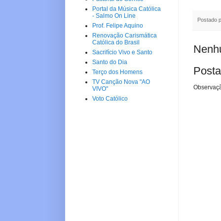
Portal da Música Católica
- Salmo On Line
Postado 
Prof. Felipe Aquino
Renovação Carismática
Católica do Brasil
Nenhu
Sacrifício Vivo e Santo
Santo do Dia
Posta
Terço dos Homens
TV Canção Nova "AO
Observaçã
VIVO"
Voto Católico