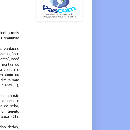
inal o mais
a Comunhão
ês verdades
ncarnação e
anto”, você
s pontas do
 vertical e
mistério da
ireita para
“…Santo…”),
e uma haste
coisa que o
e do peito,
um trejeito
 boca. Olhe
dos dedos,