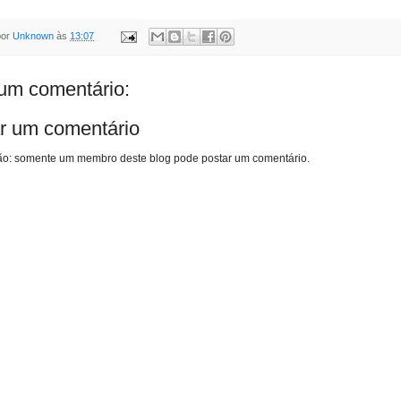
por
Unknown
às
13:07
m comentário:
r um comentário
o: somente um membro deste blog pode postar um comentário.