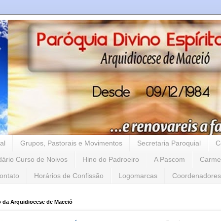
al
Grupos, Pastorais e Movimentos
Secretaria Paroquial
C
dário Curso de Noivos
Hino do Padroeiro
A Pascom
Carme
ontato
Horários de Confissão
Logomarcas
Coordenadores
o da Arquidiocese de Maceió