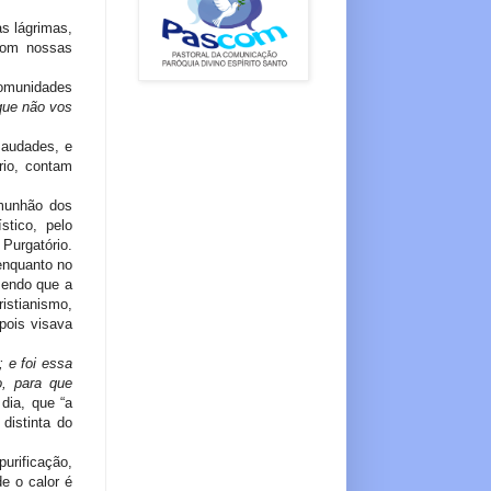
as lágrimas,
 com nossas
comunidades
que não vos
saudades, e
rio, contam
omunhão dos
stico, pelo
Purgatório.
 enquanto no
sendo que a
istianismo,
 pois visava
 e foi essa
o, para que
dia, que “a
distinta do
urificação,
e o calor é