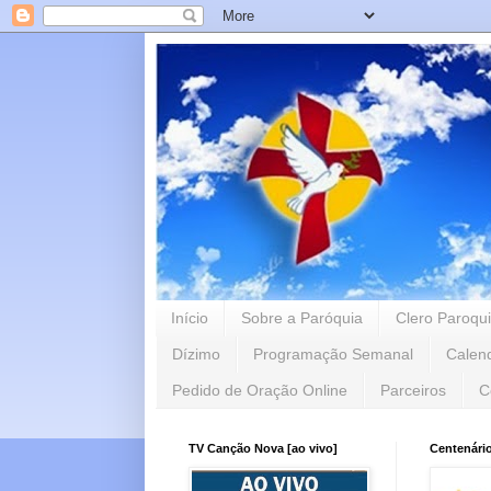
Início
Sobre a Paróquia
Clero Paroqui
Dízimo
Programação Semanal
Calen
Pedido de Oração Online
Parceiros
C
TV Canção Nova [ao vivo]
Centenári