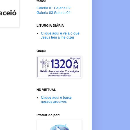
fotos:
Galeria 01
Galeria 02
Galeria 03
Galeria 04
LITURGIA DIÁRIA
Clique aqui e veja o que
Jesus tem a lhe dizer
Ouça:
HD VIRTUAL
Clique aqui e baixe
nossos arquivos
Produzido por: