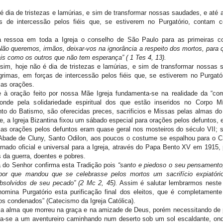
é dia de tristezas e lamúrias, e sim de transformar nossas saudades, e até 
s de intercessão pelos fiéis que, se estiverem no Purgatório, contam
a ressoa em toda a Igreja o conselho de São Paulo para as primeiras 
Não queremos, irmãos, deixar-vos na ignorância a respeito dos mortos, para 
ais como os outros que não tem esperança” ( 1 Tes 4, 13).
im, hoje não é dia de tristezas e lamúrias, e sim de transformar nossas 
grimas, em forças de intercessão pelos fiéis que, se estiverem no Purgató
as orações.
e à oração feito por nossa Mãe Igreja fundamenta-se na realidade da “c
 onde pela solidariedade espiritual dos que estão inseridos no Corpo Mí
o do Batismo, são oferecidas preces, sacrificios e Missas pelas almas do 
e, a Igreja Bizantina fixou um sábado especial para orações pelos defuntos,
as orações pelos defuntos eram quase geral nos mosteiros do século VII; 
 Abade de Cluny, Santo Odilon, aos poucos o costume se espalhou para o Cr
ornado oficial e universal para a Igreja, através do Papa Bento XV em 1915,
 da guerra, doentes e pobres.
a do Senhor confirma esta Tradição pois
“santo e piedoso o seu pensamento;
por que mandou que se celebrasse pelos mortos um sacrifício expiatóri
bsolvidos de seu pecado” (2 Mc 2, 45).
Assim é salutar lembrarmos neste 
nomina Purgatório esta purificação final dos eleitos, que é completamente 
os condenados” (Catecismo da Igreja Católica).
 a alma que morreu na graça e na amizade de Deus, porém necessitando de p
a-se a um aventureiro caminhando num deserto sob um sol escaldante, ond