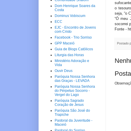
Comunidade Shalom
sufocant
Dom Henrique Soares da
o tesour
Costa
seja, “o 
Dominus Vobiscum
“Ó meu J
ECC
socorrei 
EJC - Encontro de Jovens
Fonte - h
com Cristo
Facebook - Trio Sorriso
GPP Maceió
Postado 
Guia de Blogs Católicos
Liturgia das Horas
Nenhu
Ministério Adoração e
Vida
Ouvir Deus
Posta
Paróquia Nossa Senhora
das Graças - LEVADA
Observaçã
Paróquia Nossa Senhora
do Pérpetuo Socorro -
Vergel do Lago
Paróquia Sagrado
Coração de Jesus
Paróquia São José do
Trapiche
Pastoral da Juventude -
Maceió
Pastoral do Sorriso