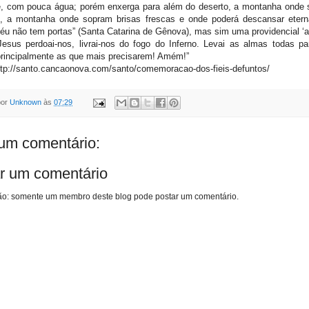
e, com pouca água; porém enxerga para além do deserto, a montanha onde 
o, a montanha onde sopram brisas frescas e onde poderá descansar eter
Céu não tem portas” (Santa Catarina de Gênova), mas sim uma providencial ‘an
esus perdoai-nos, livrai-nos do fogo do Inferno. Levai as almas todas p
principalmente as que mais precisarem! Amém!”
ttp://santo.cancaonova.com/santo/comemoracao-dos-fieis-defuntos/
por
Unknown
às
07:29
m comentário:
r um comentário
o: somente um membro deste blog pode postar um comentário.