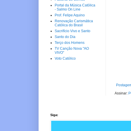
Portal da Música Católica
- Salmo On Line
Prof. Felipe Aquino
Renovação Carismática
Católica do Brasil
Sacrifício Vivo e Santo
Santo do Dia
Terço dos Homens
TV Canção Nova "AO
VIVO"
Voto Católico
Postagem
Assinar:
P
Siga: