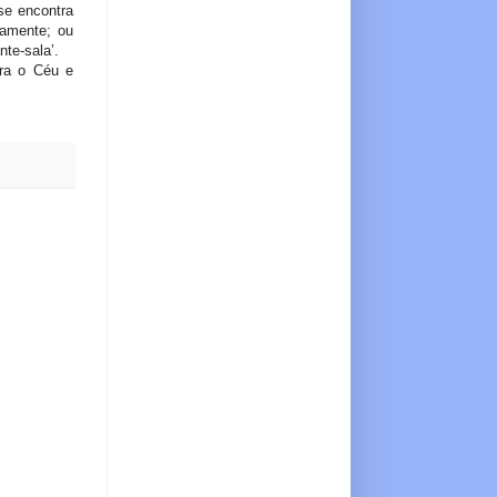
se encontra
namente; ou
te-sala’.
ara o Céu e