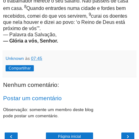
o trabalhador merece o seu salário. Não passeis de casa
8
em casa.
Quando entrardes numa cidade e fordes bem
9
recebidos, comei do que vos servirem,
curai os doentes
que nela houver e dizei ao povo: ‘o Reino de Deus está
próximo de vós’”.
— Palavra da Salvação,
— Glória a vós, Senhor.
Unknown
às
07:45
Compartilhar
Nenhum comentário:
Postar um comentário
Observação: somente um membro deste blog
pode postar um comentário.
‹
›
Página inicial