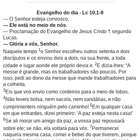
Evangelho do dia -
Lc 10,1-9
— O Senhor esteja convosco.
— Ele está no meio de nós.
— Proclamação do Evangelho de Jesus Cristo † segundo
Lucas.
— Glória a vós, Senhor.
1
Naquele tempo
o Senhor escolheu outros setenta e dois
discípulos e os enviou dois a dois, na sua frente, a toda
2
cidade e lugar aonde ele próprio devia ir.
E dizia-lhes: “A
messe é grande, mas os trabalhadores são poucos. Por
isso, pedi ao dono da messe que mande trabalhadores para
a colheita.
3
Eis que vos envio como cordeiros para o meio de lobos.
4
Não leveis bolsa, nem sacola, nem sandálias, e não
5
cumprimenteis ninguém pelo caminho!
Em qualquer casa
em que entrardes, dizei primeiro: ‘A paz esteja nesta casa!’
6
Se ali morar um amigo da paz, a vossa paz repousará
7
sobre ele; se não, ela voltará para vós.
Permanecei
naquela mesma casa, comei e bebei do que tiverem, porque