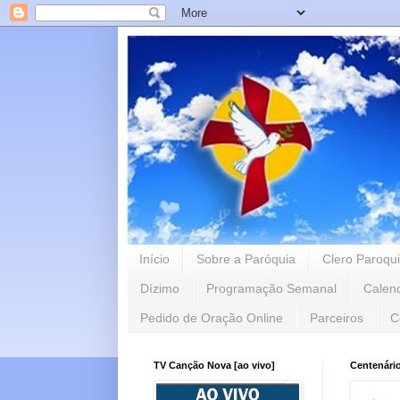
Início
Sobre a Paróquia
Clero Paroqui
Dízimo
Programação Semanal
Calen
Pedido de Oração Online
Parceiros
C
TV Canção Nova [ao vivo]
Centenári