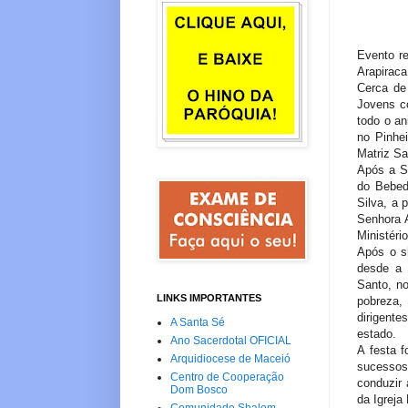
Evento r
Arapiraca
Cerca de
Jovens co
todo o an
no Pinhei
Matriz S
Após a Sa
do Bebed
Silva, a
Senhora A
Ministéri
Após o s
desde a 
Santo, no
LINKS IMPORTANTES
pobreza,
dirigente
A Santa Sé
estado.
Ano Sacerdotal OFICIAL
A festa 
Arquidiocese de Maceió
sucessos
Centro de Cooperação
conduzir
Dom Bosco
da Igrej