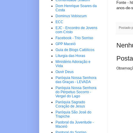
Comunidade Shalom
Fonte - h
Dom Henrique Soares da
anos-de-
Costa
Dominus Vobiscum
ECC
Postado 
EJC - Encontro de Jovens
com Cristo
Facebook - Trio Sorriso
Nenhu
GPP Maceió
Guia de Blogs Católicos
Liturgia das Horas
Posta
Ministério Adoração e
Vida
Observaçã
Ouvir Deus
Paróquia Nossa Senhora
das Graças - LEVADA
Paróquia Nossa Senhora
do Pérpetuo Socorro -
Vergel do Lago
Paróquia Sagrado
Coração de Jesus
Paróquia São José do
Trapiche
Pastoral da Juventude -
Maceió
Pastoral do Sorriso