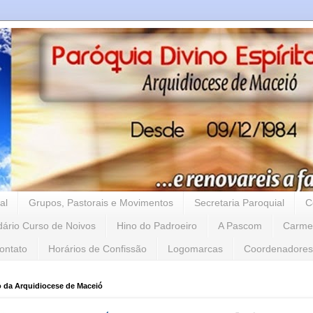
al
Grupos, Pastorais e Movimentos
Secretaria Paroquial
C
dário Curso de Noivos
Hino do Padroeiro
A Pascom
Carme
ontato
Horários de Confissão
Logomarcas
Coordenadores
o da Arquidiocese de Maceió