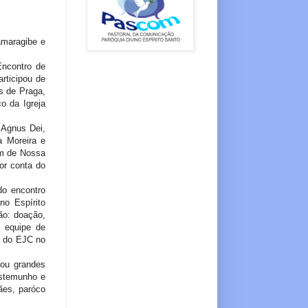
amaragibe e
Encontro de
rticipou de
us de Praga,
o da Igreja
 Agnus Dei,
a Moreira e
em de Nossa
or conta do
do encontro
no Espírito
ão: doação,
a equipe de
s do EJC no
tou grandes
estemunho e
ães, paróco