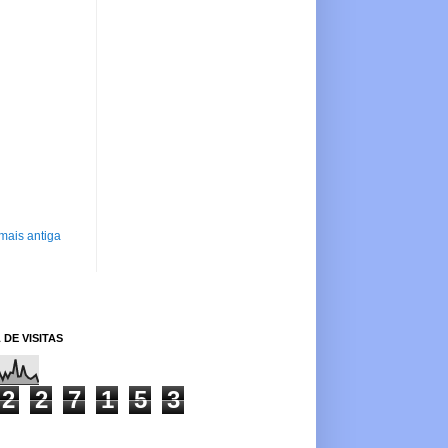
mais antiga
 DE VISITAS
2
2
7
1
5
3