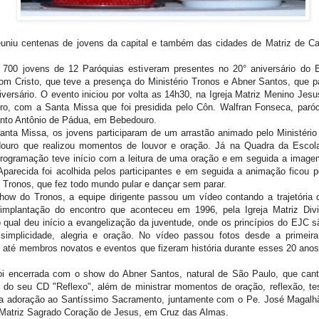
euniu centenas de jovens da capital e também das cidades de Matriz de C
 700 jovens de 12 Paróquias estiveram presentes no 20° aniversário do 
m Cristo, que teve a presença do Ministério Tronos e Abner Santos, que pa
iversário. O evento iniciou por volta as 14h30, na Igreja Matriz Menino Jes
ro, com a Santa Missa que foi presidida pelo Côn. Walfran Fonseca, paróc
anto Antônio de Pádua, em Bebedouro.
nta Missa, os jovens participaram de um arrastão animado pelo Ministério
ouro que realizou momentos de louvor e oração. Já na Quadra da Escol
 programação teve início com a leitura de uma oração e em seguida a imag
parecida foi acolhida pelos participantes e em seguida a animação ficou p
o Tronos, que fez todo mundo pular e dançar sem parar.
how do Tronos, a equipe dirigente passou um vídeo contando a trajetória 
implantação do encontro que aconteceu em 1996, pela Igreja Matriz Divi
 qual deu início a evangelização da juventude, onde os princípios do EJC s
 simplicidade, alegria e oração. No vídeo passou fotos desde a primeir
s até membros novatos e eventos que fizeram história durante esses 20 ano
foi encerrada com o show do Abner Santos, natural de São Paulo, que can
 do seu CD "Reflexo", além de ministrar momentos de oração, reflexão, t
 a adoração ao Santíssimo Sacramento, juntamente com o Pe. José Magalh
a Matriz Sagrado Coração de Jesus, em Cruz das Almas.