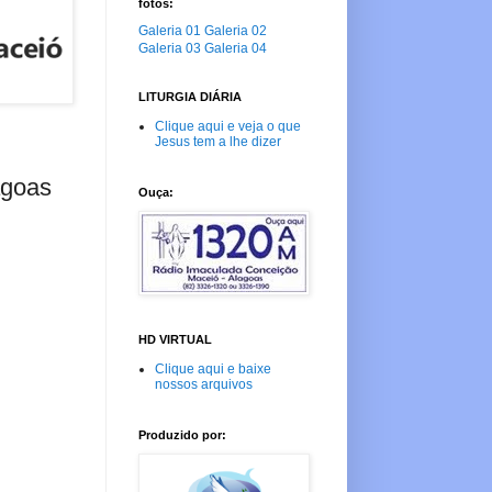
fotos:
Galeria 01
Galeria 02
Galeria 03
Galeria 04
LITURGIA DIÁRIA
Clique aqui e veja o que
Jesus tem a lhe dizer
agoas
Ouça:
HD VIRTUAL
Clique aqui e baixe
nossos arquivos
Produzido por: