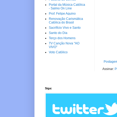
Portal da Música Católica
- Salmo On Line
Prof. Felipe Aquino
Renovação Carismática
Católica do Brasil
Sacrifício Vivo e Santo
Santo do Dia
Terço dos Homens
TV Canção Nova "AO
VIVO"
Voto Católico
Postagem
Assinar:
P
Siga: