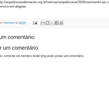
ttp://arquidiocesedemaceio.org.br/noticias/arquidiocese/2918/movimento-ejc-c
servico-em-alagoas
por
Unknown
às
08:24
m comentário:
r um comentário
o: somente um membro deste blog pode postar um comentário.