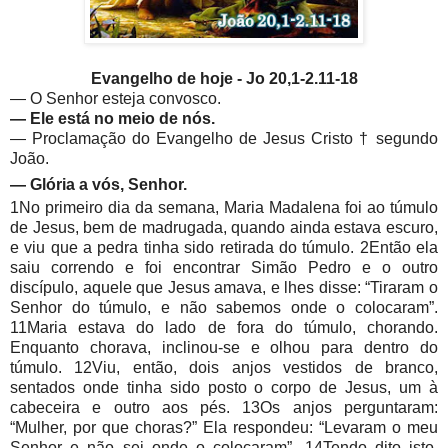
Evangelho de hoje -
Jo 20,1-2.11-18
— O Senhor esteja convosco.
— Ele está no meio de nós.
— Proclamação do Evangelho de Jesus Cristo † segundo
João.
— Glória a vós, Senhor.
1No primeiro dia da semana, Maria Madalena foi ao túmulo
de Jesus, bem de madrugada, quando ainda estava escuro,
e viu que a pedra tinha sido retirada do túmulo. 2Então ela
saiu correndo e foi encontrar Simão Pedro e o outro
discípulo, aquele que Jesus amava, e lhes disse: “Tiraram o
Senhor do túmulo, e não sabemos onde o colocaram”.
11Maria estava do lado de fora do túmulo, chorando.
Enquanto chorava, inclinou-se e olhou para dentro do
túmulo. 12Viu, então, dois anjos vestidos de branco,
sentados onde tinha sido posto o corpo de Jesus, um à
cabeceira e outro aos pés. 13Os anjos perguntaram:
“Mulher, por que choras?” Ela respondeu: “Levaram o meu
Senhor e não sei onde o colocaram”. 14Tendo dito isto,