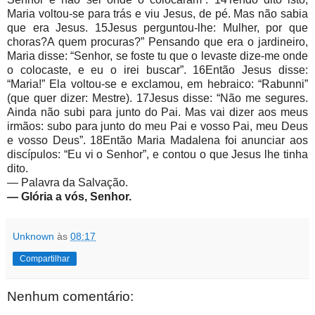
Maria voltou-se para trás e viu Jesus, de pé. Mas não sabia
que era Jesus. 15Jesus perguntou-lhe: Mulher, por que
choras?A quem procuras?” Pensando que era o jardineiro,
Maria disse: “Senhor, se foste tu que o levaste dize-me onde
o colocaste, e eu o irei buscar”. 16Então Jesus disse:
“Maria!” Ela voltou-se e exclamou, em hebraico: “Rabunni”
(que quer dizer: Mestre). 17Jesus disse: “Não me segures.
Ainda não subi para junto do Pai. Mas vai dizer aos meus
irmãos: subo para junto do meu Pai e vosso Pai, meu Deus
e vosso Deus”. 18Então Maria Madalena foi anunciar aos
discípulos: “Eu vi o Senhor”, e contou o que Jesus lhe tinha
dito.
— Palavra da Salvação.
— Glória a vós, Senhor.
Unknown
às
08:17
Compartilhar
Nenhum comentário: