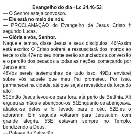
Evangelho do dia -
Lc 24,46-53
—
O Senhor esteja convosco.
— Ele está no meio de nós.
—
PROCLAMAÇÃO do Evangelho de Jesus Cristo †
segundo Lucas.
— Glória a vós, Senhor.
Naquele tempo, disse Jesus a seus discípulos: 46“Assim
está escrito: O Cristo sofrerá e ressuscitará dos mortos ao
terceiro dia 47e no seu nome serão anunciados a conversão
e o perdão dos pecados a todas as nações, começando por
Jerusalém.
48Vós sereis testemunhas de tudo isso. 49Eu enviarei
sobre vós aquele que meu Pai prometeu. Por isso,
permanecei na cidade, até que sejais revestidos da força do
alto”.
50Então Jesus levou-os para fora, até perto de Betânia. Ali
ergueu as mãos e abençoou-os. 51Enquanto os abençoava,
afastou-se deles e foi levado para o céu. 52Eles o
adoraram. Em seguida voltaram para Jerusalém, com
grande alegria. 53E estavam sempre no Templo,
bendizendo a Deus.
— Palavra da Salvação.