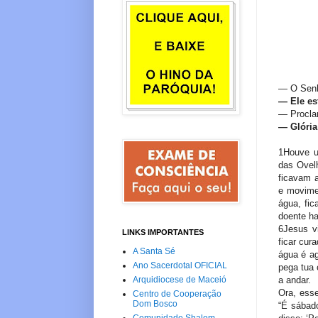
— O Senh
—
Ele es
— Procla
—
Glória
1Houve u
das Ovel
ficavam a
e movimen
água, fi
doente hav
6Jesus v
LINKS IMPORTANTES
ficar cur
A Santa Sé
água é ag
Ano Sacerdotal OFICIAL
pega tua
a andar.
Arquidiocese de Maceió
Ora, ess
Centro de Cooperação
Dom Bosco
“É sábado