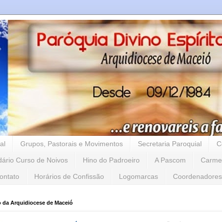
al
Grupos, Pastorais e Movimentos
Secretaria Paroquial
C
dário Curso de Noivos
Hino do Padroeiro
A Pascom
Carme
ontato
Horários de Confissão
Logomarcas
Coordenadores
o da Arquidiocese de Maceió