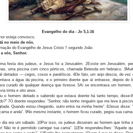
Evangelho do dia -
Jo 5,1-16
or esteja convosco.
tá no meio de nós.
mação do Evangelho de Jesus Cristo † segundo João.
 a vós, Senhor.
ma festa dos judeus, e Jesus foi a Jerusalém. 2Existe em Jerusalém, per
has, uma piscina com cinco pórticos, chamada Betesda em hebraico. 3Mui
li deitados — cegos, coxos e paralíticos. 4De fato, um anjo descia, de vez
tava a água da piscina, e o primeiro doente que aí entrasse, depois do b
cava curado de qualquer doença que tivesse. 5Aí se encontrava um homem,
ia trinta e oito anos.
iu o homem deitado e sabendo que estava doente há tanto tempo, disse-l
ado?” 7O doente respondeu: “Senhor, não tenho ninguém que me leve à piscin
itada. Quando estou chegando, outro entra na minha frente”. 8Jesus disse: “
 cama e anda”. 9No mesmo instante, o homem ficou curado, pegou sua cam
e dia era um sábado. 10Por isso, os judeus disseram ao homem que tinha s
! Não te é permitido carregar tua cama”. 11Ele respondeu-lhes: “Aquele q