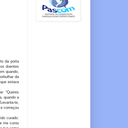
to da porta
tos doentes
 em quando,
orbulhar da
 que estava
he: “Queres
a, quando a
Levanta-te,
a e começou
ido curado:
ue me curou