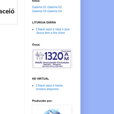
fotos:
Galeria 01
Galeria 02
Galeria 03
Galeria 04
LITURGIA DIÁRIA
Clique aqui e veja o que
Jesus tem a lhe dizer
Ouça:
HD VIRTUAL
Clique aqui e baixe
nossos arquivos
Produzido por: