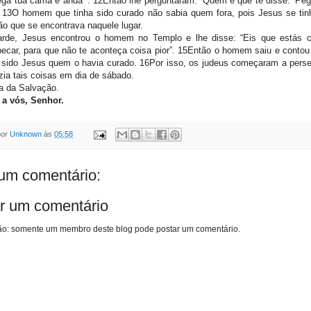
ega tua cama e anda’”. 12Então lhe perguntaram: “Quem é que te disse: ‘Pe
” 13O homem que tinha sido curado não sabia quem fora, pois Jesus se tin
ão que se encontrava naquele lugar.
arde, Jesus encontrou o homem no Templo e lhe disse: “Eis que estás 
pecar, para que não te aconteça coisa pior”. 15Então o homem saiu e contou
 sido Jesus quem o havia curado. 16Por isso, os judeus começaram a perse
zia tais coisas em dia de sábado.
a da Salvação.
 a vós, Senhor.
por
Unknown
às
05:58
m comentário:
r um comentário
o: somente um membro deste blog pode postar um comentário.