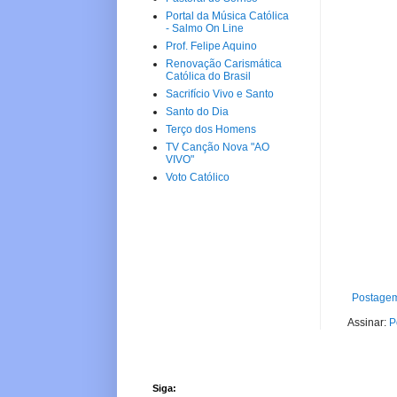
Portal da Música Católica
- Salmo On Line
Prof. Felipe Aquino
Renovação Carismática
Católica do Brasil
Sacrifício Vivo e Santo
Santo do Dia
Terço dos Homens
TV Canção Nova "AO
VIVO"
Voto Católico
Postagem
Assinar:
P
Siga: