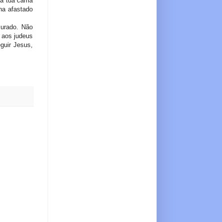
ga tua cama
ha afastado
curado. Não
 aos judeus
guir Jesus,