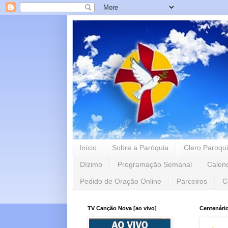
Início
Sobre a Paróquia
Clero Paroqui
Dízimo
Programação Semanal
Calen
Pedido de Oração Online
Parceiros
C
TV Canção Nova [ao vivo]
Centenári