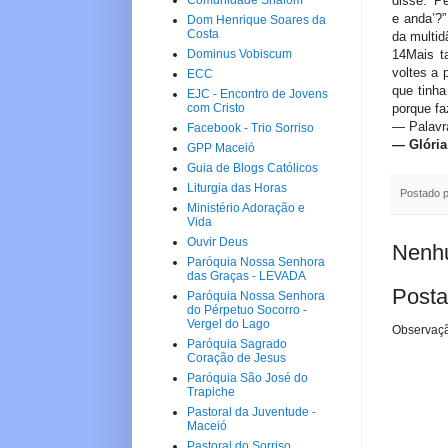
disse: ‘P
Comunidade Shalom
e anda’?
Dom Henrique Soares da
Costa
da multid
14Mais t
Dominus Vobiscum
voltes a 
ECC
que tinha
EJC - Encontro de Jovens
porque fa
com Cristo
— Palavr
Facebook - Trio Sorriso
—
Glória
GPP Maceió
Guia de Blogs Católicos
Liturgia das Horas
Postado 
Ministério Adoração e
Vida
Ouvir Deus
Nenhu
Paróquia Nossa Senhora
das Graças - LEVADA
Posta
Paróquia Nossa Senhora
do Pérpetuo Socorro -
Vergel do Lago
Observaçã
Paróquia Sagrado
Coração de Jesus
Paróquia São José do
Trapiche
Pastoral da Juventude -
Maceió
Pastoral do Sorriso