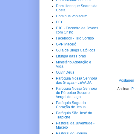
Comunidade Shalom
Dom Henrique Soares da
Costa
Dominus Vobiscum
ECC
EJC - Encontro de Jovens
com Cristo
Facebook - Trio Sorriso
GPP Maceió
Guia de Blogs Católicos
Liturgia das Horas
Ministério Adoração e
Vida
Ouvir Deus
Paróquia Nossa Senhora
Postagem
das Graças - LEVADA
Paróquia Nossa Senhora
Assinar:
P
do Pérpetuo Socorro -
Vergel do Lago
Paróquia Sagrado
Coração de Jesus
Paróquia São José do
Trapiche
Pastoral da Juventude -
Maceió
Pastoral do Sorriso