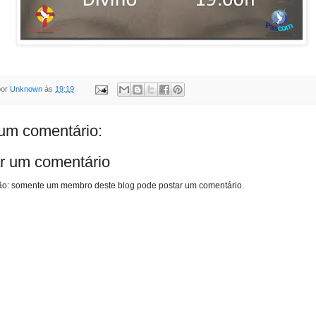
por
Unknown
às
19:19
m comentário:
r um comentário
o: somente um membro deste blog pode postar um comentário.