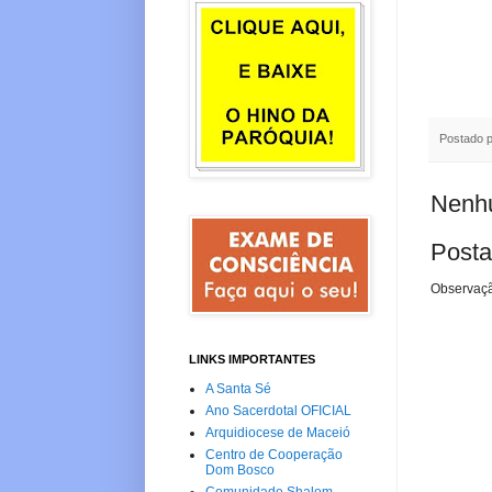
Postado 
Nenhu
Posta
Observaçã
LINKS IMPORTANTES
A Santa Sé
Ano Sacerdotal OFICIAL
Arquidiocese de Maceió
Centro de Cooperação
Dom Bosco