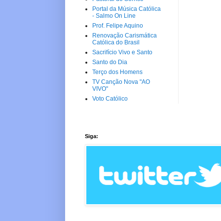
Portal da Música Católica
- Salmo On Line
Prof. Felipe Aquino
Renovação Carismática
Católica do Brasil
Sacrifício Vivo e Santo
Santo do Dia
Terço dos Homens
TV Canção Nova "AO
VIVO"
Voto Católico
Siga: