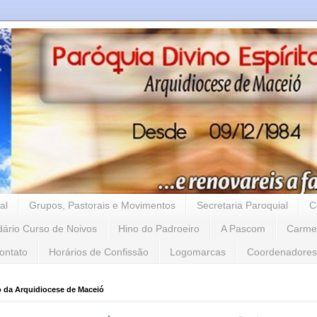
al
Grupos, Pastorais e Movimentos
Secretaria Paroquial
C
dário Curso de Noivos
Hino do Padroeiro
A Pascom
Carme
ontato
Horários de Confissão
Logomarcas
Coordenadores
o da Arquidiocese de Maceió