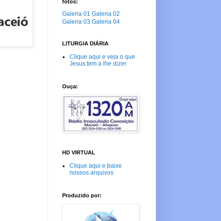
fotos:
Galeria 01
Galeria 02
Galeria 03
Galeria 04
LITURGIA DIÁRIA
Clique aqui e veja o que
Jesus tem a lhe dizer
Ouça:
HD VIRTUAL
Clique aqui e baixe
nossos arquivos
Produzido por: