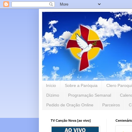
Início
Sobre a Paróquia
Clero Paroqui
Dízimo
Programação Semanal
Calen
Pedido de Oração Online
Parceiros
C
TV Canção Nova [ao vivo]
Centenári