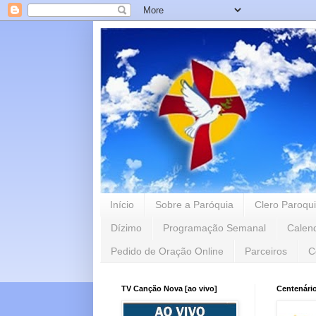
Início
Sobre a Paróquia
Clero Paroqui
Dízimo
Programação Semanal
Calen
Pedido de Oração Online
Parceiros
C
TV Canção Nova [ao vivo]
Centenári