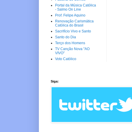
Portal da Música Católica
- Salmo On Line
Prof. Felipe Aquino
Renovação Carismática
Católica do Brasil
Sacrifício Vivo e Santo
Santo do Dia
Terço dos Homens
TV Canção Nova "AO
VIVO"
Voto Católico
Siga: