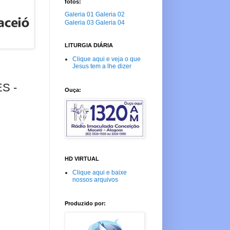
fotos:
Galeria 01
Galeria 02
Galeria 03
Galeria 04
LITURGIA DIÁRIA
Clique aqui e veja o que
Jesus tem a lhe dizer
S -
Ouça:
HD VIRTUAL
Clique aqui e baixe
nossos arquivos
Produzido por: