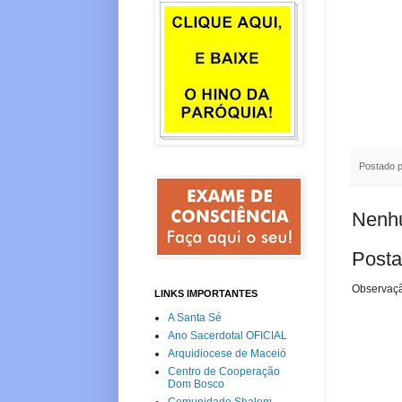
Postado 
Nenhu
Posta
Observaçã
LINKS IMPORTANTES
A Santa Sé
Ano Sacerdotal OFICIAL
Arquidiocese de Maceió
Centro de Cooperação
Dom Bosco