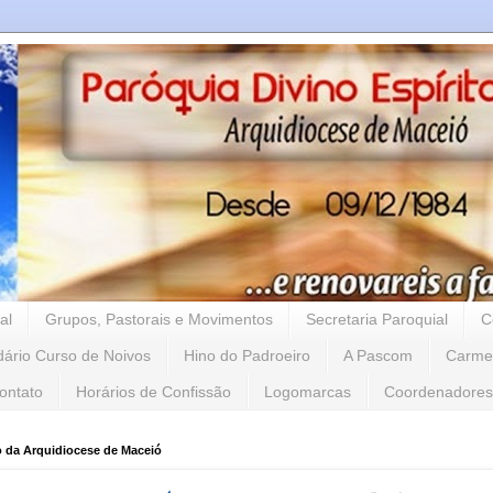
al
Grupos, Pastorais e Movimentos
Secretaria Paroquial
C
dário Curso de Noivos
Hino do Padroeiro
A Pascom
Carme
ontato
Horários de Confissão
Logomarcas
Coordenadores
o da Arquidiocese de Maceió