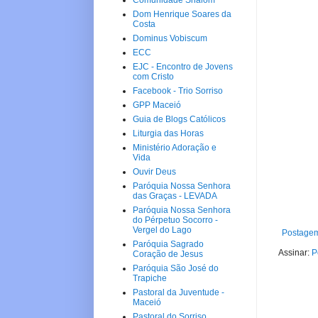
Comunidade Shalom
Dom Henrique Soares da
Costa
Dominus Vobiscum
ECC
EJC - Encontro de Jovens
com Cristo
Facebook - Trio Sorriso
GPP Maceió
Guia de Blogs Católicos
Liturgia das Horas
Ministério Adoração e
Vida
Ouvir Deus
Paróquia Nossa Senhora
das Graças - LEVADA
Paróquia Nossa Senhora
do Pérpetuo Socorro -
Vergel do Lago
Postagem
Paróquia Sagrado
Assinar:
P
Coração de Jesus
Paróquia São José do
Trapiche
Pastoral da Juventude -
Maceió
Pastoral do Sorriso